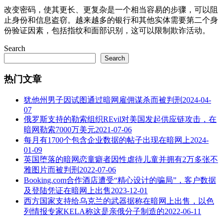
改变密码，使其更长、更复杂是一个相当容易的步骤，可以阻
止身份和信息盗窃。越来越多的银行和其他实体需要第二个身
份验证因素，包括指纹和面部识别，这可以限制欺诈活动。
Search
Search
热门文章
犹他州男子因试图通过暗网雇佣谋杀而被判刑
2024-04-
07
俄罗斯支持的勒索组织REvil对美国发起供应链攻击，在
暗网勒索7000万美元
2021-07-06
每月有1700个包含企业数据的帖子出现在暗网上
2024-
01-09
英国堕落的暗网恋童癖者因性虐待儿童并拥有2万多张不
雅图片而被判刑
2022-07-06
Booking.com合作酒店遭受“精心设计的骗局”，客户数据
及登陆凭证在暗网上出售
2023-12-01
西方国家支持给乌克兰的武器据称在暗网上出售，以色
列情报专家KELA称这是亲俄分子制造的
2022-06-11