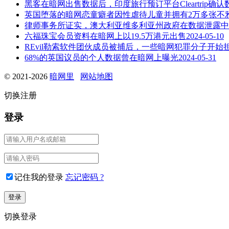
黑客在暗网出售数据后，印度旅行预订平台Cleartrip确
英国堕落的暗网恋童癖者因性虐待儿童并拥有2万多张不
律师事务所证实，澳大利亚维多利亚州政府在数据泄露中
六福珠宝会员资料在暗网上以19.5万港元出售
2024-05-10
REvil勒索软件团伙成员被捕后，一些暗网犯罪分子开始
68%的英国议员的个人数据曾在暗网上曝光
2024-05-31
© 2021-2026
暗网里
网站地图
切换注册
登录
记住我的登录
忘记密码 ?
切换登录