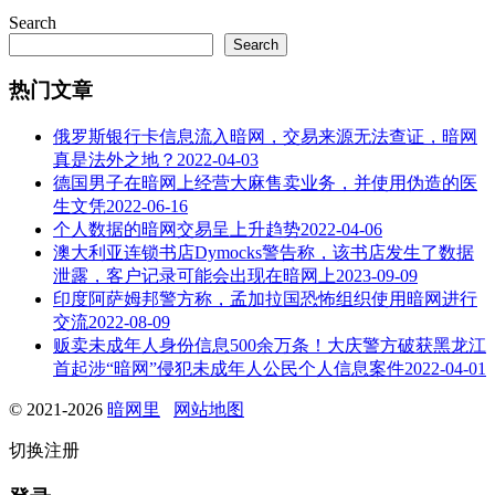
Search
Search
热门文章
俄罗斯银行卡信息流入暗网，交易来源无法查证，暗网
真是法外之地？
2022-04-03
德国男子在暗网上经营大麻售卖业务，并使用伪造的医
生文凭
2022-06-16
个人数据的暗网交易呈上升趋势
2022-04-06
澳大利亚连锁书店Dymocks警告称，该书店发生了数据
泄露，客户记录可能会出现在暗网上
2023-09-09
印度阿萨姆邦警方称，孟加拉国恐怖组织使用暗网进行
交流
2022-08-09
贩卖未成年人身份信息500余万条！大庆警方破获黑龙江
首起涉“暗网”侵犯未成年人公民个人信息案件
2022-04-01
© 2021-2026
暗网里
网站地图
切换注册