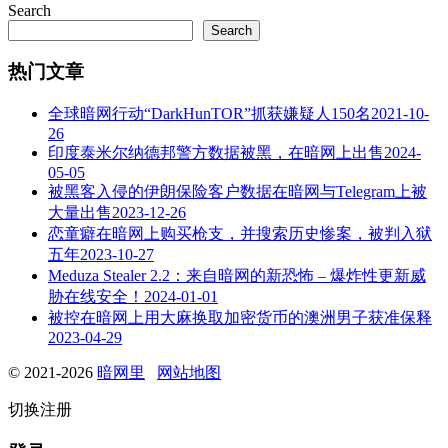
Search
Search
热门文章
全球暗网行动“DarkHunTOR”抓获嫌疑人150名
2021-10-
26
印度泰米尔纳德邦警方数据被黑，在暗网上出售
2024-
05-05
被黑客入侵的伊朗保险客户数据在暗网与Telegram上被
大量出售
2023-12-26
恋童癖在暗网上购买枪支，并搜索历史惨案，被判入狱
五年
2023-10-27
Meduza Stealer 2.2：来自暗网的新恐怖 – 爆炸性更新威
胁在线安全！
2024-01-01
被控在暗网上用大麻换取加密货币的澳洲男子获准保释
2023-04-29
© 2021-2026
暗网里
网站地图
切换注册