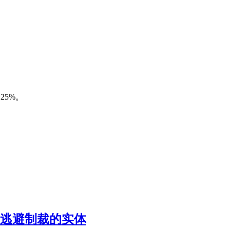
25%。
斯逃避制裁的实体