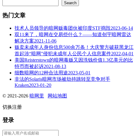
Search
热门文章
技术人员领导的暗网贩毒团伙被印度STF捣毁
2023-06-14
双11来了，暗网在交易些什么？——知道创宇暗网雷达
解决方案
2021-11-06
贩卖未成年人身份信息500余万条！大庆警方破获黑龙江
首起涉“暗网”侵犯未成年人公民个人信息案件
2022-04-01
美国Reisterstown的暗网毒贩又因洗钱价值1.3亿美元的比
特币而被起诉
2021-08-13
细数暗网的12种合法用途
2023-05-01
非法的Solaris暗网市场被劫持跳转至竞争对手
Kraken
2023-01-20
© 2021-2026
暗网里
网站地图
切换注册
登录