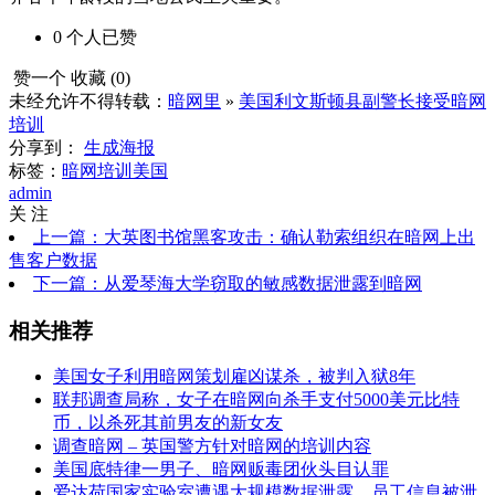
0
个人
已赞
赞一个
收藏 (
0
)
未经允许不得转载：
暗网里
»
美国利文斯顿县副警长接受暗网
培训
分享到：
生成海报
标签：
暗网培训
美国
admin
关 注
上一篇：大英图书馆黑客攻击：确认勒索组织在暗网上出
售客户数据
下一篇：从爱琴海大学窃取的敏感数据泄露到暗网
相关推荐
美国女子利用暗网策划雇凶谋杀，被判入狱8年
联邦调查局称，女子在暗网向杀手支付5000美元比特
币，以杀死其前男友的新女友
调查暗网 – 英国警方针对暗网的培训内容
美国底特律一男子、暗网贩毒团伙头目认罪
爱达荷国家实验室遭遇大规模数据泄露，员工信息被泄