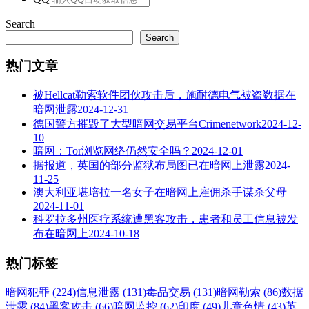
Search
Search
热门文章
被Hellcat勒索软件团伙攻击后，施耐德电气被盗数据在
暗网泄露
2024-12-31
德国警方摧毁了大型暗网交易平台Crimenetwork
2024-12-
10
暗网：Tor浏览网络仍然安全吗？
2024-12-01
据报道，英国的部分监狱布局图已在暗网上泄露
2024-
11-25
澳大利亚堪培拉一名女子在暗网上雇佣杀手谋杀父母
2024-11-01
科罗拉多州医疗系统遭黑客攻击，患者和员工信息被发
布在暗网上
2024-10-18
热门标签
暗网犯罪 (224)
信息泄露 (131)
毒品交易 (131)
暗网勒索 (86)
数据
泄露 (84)
黑客攻击 (66)
暗网监控 (62)
印度 (49)
儿童色情 (43)
英