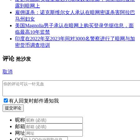
露到暗网上
雇佣谋杀：诺克斯维尔女人承认在暗网密谋杀害阿拉巴
马州妇女
美国Magnolia男子承认在暗网上购买登录凭据信息，面
临最高10年监禁
印度在2022年至2023年间对3000名警察进行了暗网与加
密货币调查培训
评论
抢沙发
取消
有人回复时邮件通知我
提交评论
昵称
邮箱
网址
QQ