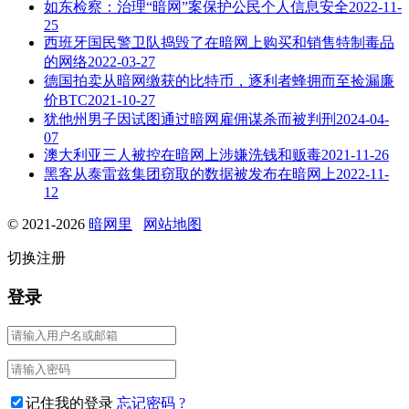
如东检察：治理“暗网”案保护公民个人信息安全
2022-11-
25
西班牙国民警卫队捣毁了在暗网上购买和销售特制毒品
的网络
2022-03-27
德国拍卖从暗网缴获的比特币，逐利者蜂拥而至捡漏廉
价BTC
2021-10-27
犹他州男子因试图通过暗网雇佣谋杀而被判刑
2024-04-
07
澳大利亚三人被控在暗网上涉嫌洗钱和贩毒
2021-11-26
黑客从泰雷兹集团窃取的数据被发布在暗网上
2022-11-
12
© 2021-2026
暗网里
网站地图
切换注册
登录
记住我的登录
忘记密码 ?