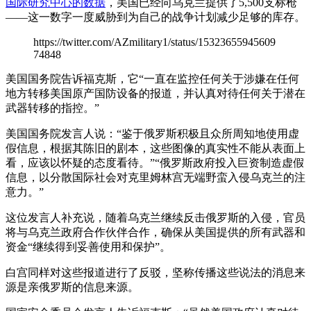
国际研究中心的数据
，美国已经向乌克兰提供了5,500支标枪
——这一数字一度威胁到为自己的战争计划减少足够的库存。
https://twitter.com/AZmilitary1/status/15323655945609
74848
美国国务院告诉福克斯，它“一直在监控任何关于涉嫌在任何
地方转移美国原产国防设备的报道，并认真对待任何关于潜在
武器转移的指控。”
美国国务院发言人说：“鉴于俄罗斯积极且众所周知地使用虚
假信息，根据其陈旧的剧本，这些图像的真实性不能从表面上
看，应该以怀疑的态度看待。”“俄罗斯政府投入巨资制造虚假
信息，以分散国际社会对克里姆林宫无端野蛮入侵乌克兰的注
意力。”
这位发言人补充说，随着乌克兰继续反击俄罗斯的入侵，官员
将与乌克兰政府合作伙伴合作，确保从美国提供的所有武器和
资金“继续得到妥善使用和保护”。
白宫同样对这些报道进行了反驳，坚称传播这些说法的消息来
源是亲俄罗斯的信息来源。