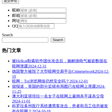
提交评论
昵称
邮箱
网址
QQ
Search
Search
热门文章
被Hellcat勒索软件团伙攻击后，施耐德电气被盗数据在
暗网泄露
2024-12-31
德国警方摧毁了大型暗网交易平台Crimenetwork
2024-12-
10
暗网：Tor浏览网络仍然安全吗？
2024-12-01
据报道，英国的部分监狱布局图已在暗网上泄露
2024-
11-25
澳大利亚堪培拉一名女子在暗网上雇佣杀手谋杀父母
2024-11-01
科罗拉多州医疗系统遭黑客攻击，患者和员工信息被发
布在暗网上
2024-10-18