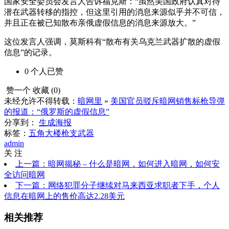
国家安全委员会发言人告诉福克斯：“虽然美国政府认真对待
潜在武器转移的指控，但这里引用的消息来源似乎并不可信，
并且正在被已知散布亲俄虚假信息的消息来源放大。”
这位发言人强调，莫斯科有“散布有关乌克兰武器扩散的虚假
信息”的记录。
0
个人
已赞
赞一个
收藏 (
0
)
未经允许不得转载：
暗网里
»
美国官员驳斥暗网销售标枪导弹
的报道：“俄罗斯的虚假信息”
分享到：
生成海报
标签：
五角大楼
枪支武器
admin
关 注
上一篇：暗网揭秘 – 什么是暗网，如何进入暗网，如何安
全访问暗网
下一篇：网络犯罪分子继续对马来西亚求职者下手，个人
信息在暗网上的售价高达2.28美元
相关推荐