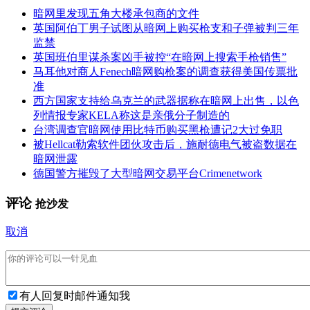
暗网里发现五角大楼承包商的文件
英国阿伯丁男子试图从暗网上购买枪支和子弹被判三年
监禁
英国班伯里谋杀案凶手被控“在暗网上搜索手枪销售”
马耳他对商人Fenech暗网购枪案的调查获得美国传票批
准
西方国家支持给乌克兰的武器据称在暗网上出售，以色
列情报专家KELA称这是亲俄分子制造的
台湾调查官暗网使用比特币购买黑枪遭记2大过免职
被Hellcat勒索软件团伙攻击后，施耐德电气被盗数据在
暗网泄露
德国警方摧毁了大型暗网交易平台Crimenetwork
评论
抢沙发
取消
有人回复时邮件通知我