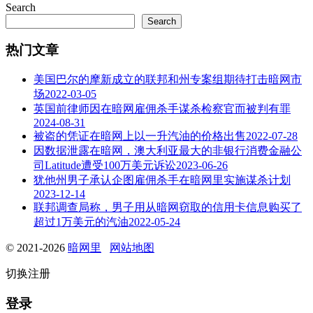
Search
Search
热门文章
美国巴尔的摩新成立的联邦和州专案组期待打击暗网市
场
2022-03-05
英国前律师因在暗网雇佣杀手谋杀检察官而被判有罪
2024-08-31
被盗的凭证在暗网上以一升汽油的价格出售
2022-07-28
因数据泄露在暗网，澳大利亚最大的非银行消费金融公
司Latitude遭受100万美元诉讼
2023-06-26
犹他州男子承认企图雇佣杀手在暗网里实施谋杀计划
2023-12-14
联邦调查局称，男子用从暗网窃取的信用卡信息购买了
超过1万美元的汽油
2022-05-24
© 2021-2026
暗网里
网站地图
切换注册
登录