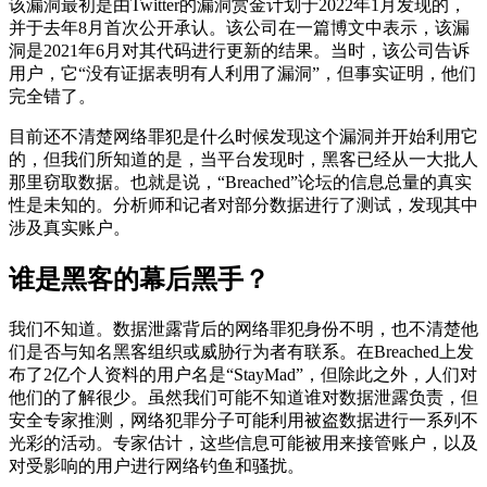
该漏洞最初是由Twitter的漏洞赏金计划于2022年1月发现的，
并于去年8月首次公开承认。该公司在一篇博文中表示，该漏
洞是2021年6月对其代码进行更新的结果。当时，该公司告诉
用户，它“没有证据表明有人利用了漏洞”，但事实证明，他们
完全错了。
目前还不清楚网络罪犯是什么时候发现这个漏洞并开始利用它
的，但我们所知道的是，当平台发现时，黑客已经从一大批人
那里窃取数据。也就是说，“Breached”论坛的信息总量的真实
性是未知的。分析师和记者对部分数据进行了测试，发现其中
涉及真实账户。
谁是黑客的幕后黑手？
我们不知道。数据泄露背后的网络罪犯身份不明，也不清楚他
们是否与知名黑客组织或威胁行为者有联系。在Breached上发
布了2亿个人资料的用户名是“StayMad”，但除此之外，人们对
他们的了解很少。虽然我们可能不知道谁对数据泄露负责，但
安全专家推测，网络犯罪分子可能利用被盗数据进行一系列不
光彩的活动。专家估计，这些信息可能被用来接管账户，以及
对受影响的用户进行网络钓鱼和骚扰。