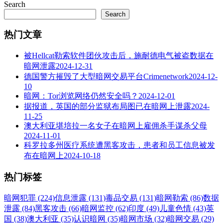
Search
Search
热门文章
被Hellcat勒索软件团伙攻击后，施耐德电气被盗数据在
暗网泄露
2024-12-31
德国警方摧毁了大型暗网交易平台Crimenetwork
2024-12-
10
暗网：Tor浏览网络仍然安全吗？
2024-12-01
据报道，英国的部分监狱布局图已在暗网上泄露
2024-
11-25
澳大利亚堪培拉一名女子在暗网上雇佣杀手谋杀父母
2024-11-01
科罗拉多州医疗系统遭黑客攻击，患者和员工信息被发
布在暗网上
2024-10-18
热门标签
暗网犯罪 (224)
信息泄露 (131)
毒品交易 (131)
暗网勒索 (86)
数据
泄露 (84)
黑客攻击 (66)
暗网监控 (62)
印度 (49)
儿童色情 (43)
英
国 (38)
澳大利亚 (35)
认识暗网 (35)
暗网市场 (32)
暗网交易 (29)