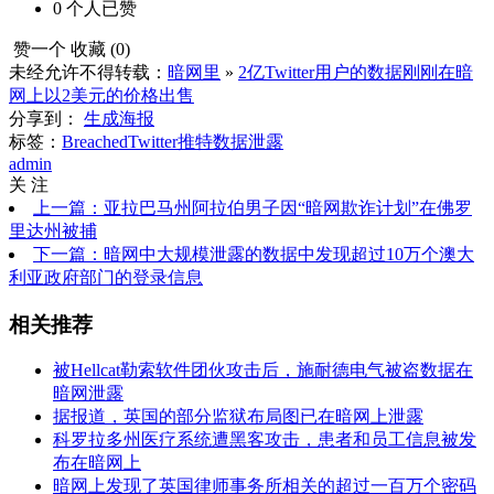
0
个人
已赞
赞一个
收藏 (
0
)
未经允许不得转载：
暗网里
»
2亿Twitter用户的数据刚刚在暗
网上以2美元的价格出售
分享到：
生成海报
标签：
Breached
Twitter
推特
数据泄露
admin
关 注
上一篇：亚拉巴马州阿拉伯男子因“暗网欺诈计划”在佛罗
里达州被捕
下一篇：暗网中大规模泄露的数据中发现超过10万个澳大
利亚政府部门的登录信息
相关推荐
被Hellcat勒索软件团伙攻击后，施耐德电气被盗数据在
暗网泄露
据报道，英国的部分监狱布局图已在暗网上泄露
科罗拉多州医疗系统遭黑客攻击，患者和员工信息被发
布在暗网上
暗网上发现了英国律师事务所相关的超过一百万个密码