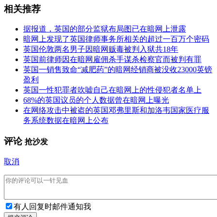
相关推荐
据报道，英国的部分监狱布局图已在暗网上泄露
暗网上发现了英国律师事务所相关的超过一百万个密码
英国伦敦两名男子因暗网贩毒被判入狱共18年
英国前律师因在暗网雇佣杀手谋杀检察官而被判有罪
英国一销售致命“减肥药”的暗网经销商被没收23000英镑
盈利
英国一性犯罪者吹嘘自己在暗网上的性侵犯者名单上
68%的英国议员的个人数据曾在暗网上曝光
在网络攻击中被盗的英国邓弗里斯和加洛韦国家医疗服
务系统数据在暗网上公布
评论
抢沙发
取消
有人回复时邮件通知我