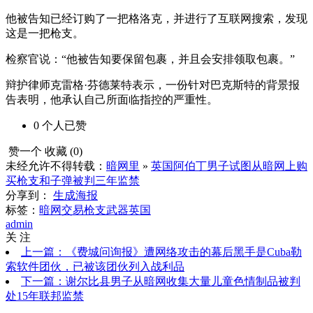
他被告知已经订购了一把格洛克，并进行了互联网搜索，发现
这是一把枪支。
检察官说：“他被告知要保留包裹，并且会安排领取包裹。”
辩护律师克雷格·芬德莱特表示，一份针对巴克斯特的背景报
告表明，他承认自己所面临指控的严重性。
0
个人
已赞
赞一个
收藏 (
0
)
未经允许不得转载：
暗网里
»
英国阿伯丁男子试图从暗网上购
买枪支和子弹被判三年监禁
分享到：
生成海报
标签：
暗网交易
枪支武器
英国
admin
关 注
上一篇：《费城问询报》遭网络攻击的幕后黑手是Cuba勒
索软件团伙，已被该团伙列入战利品
下一篇：谢尔比县男子从暗网收集大量儿童色情制品被判
处15年联邦监禁