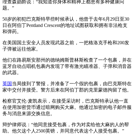
理查森勋爵说：“我知道你身体和精神上都患有多种健康问
题。”
50岁的初犯巴克斯特早些时候承认，他曾于去年6月29日至30
日在阿伯丁Pentland Crescent的地址试图获取和拥有非法枪支
和弹药。
在美国国土安全人员发现武器之前，一把格洛克手枪和200发
子弹被运往他家。
他们在路易斯安那州的德纳姆斯普林斯检查了一个包裹，并在
蓝牙自动点唱机包裹内发现了带有激光瞄准器、子弹和消音器
的武器。
英国
当局接到了警报，并准备了一个假的包裹，由巴克斯特在
家中交付并接受。警方后来在阿伯丁郡的克里蒙德拘留了他。
检察官艾伦·麦凯表示，在接受采访时，巴克斯特承认他一直
在使用加密货币通过暗网购买大麻。他通过加密的电子邮件服
务与消息来源交换信息。
辩护律师说：“他同意接受包裹，作为对卖给他大麻的人的帮
助。他欠这个人2500英镑，并同意代表这个人接受包裹。”