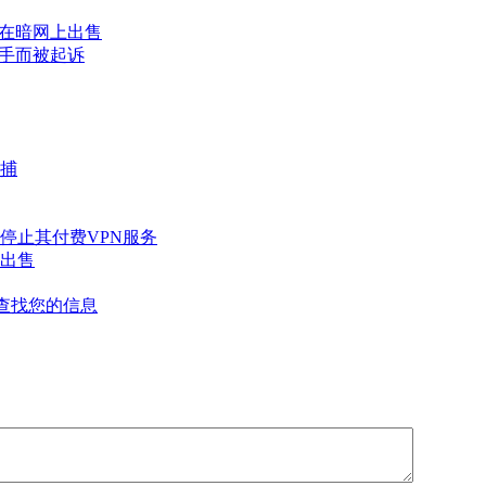
息在暗网上出售
手而被起诉
捕
停止其付费VPN服务
上出售
上查找您的信息