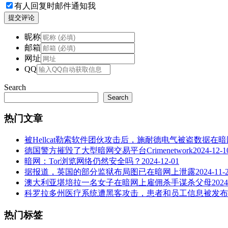
有人回复时邮件通知我
提交评论
昵称
邮箱
网址
QQ
Search
Search
热门文章
被Hellcat勒索软件团伙攻击后，施耐德电气被盗数据在
德国警方摧毁了大型暗网交易平台Crimenetwork
2024-12-1
暗网：Tor浏览网络仍然安全吗？
2024-12-01
据报道，英国的部分监狱布局图已在暗网上泄露
2024-11-
澳大利亚堪培拉一名女子在暗网上雇佣杀手谋杀父母
2024
科罗拉多州医疗系统遭黑客攻击，患者和员工信息被发布
热门标签