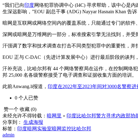
“我们已向
印度
网络犯罪协调中心 (I4C) 寻求帮助，该中
生深远影响，”EOU 副总干事 (ADG) Nayyar Hasnain Kha
暗网是互联网或网络空间内的覆盖系统，只能通过专门的软件
深网或暗网是万维网的一部分，标准搜索引擎无法找到，并受
汗强调了数字和技术调查在打击不同类型犯罪中的重要性，并指出
EOU 正与 C-DAC（先进计算发展中心）进行最后阶段的
汗补充说，比哈尔邦有 44 个网络警察局在运作，在控制网络
邦 25,000 名各级警察接受了电子调查和证据收集方面的培训。
此前Anwang.li报道，
印度在2022年至2023年间对3000名
0
个人
已赞
赞一个
收藏 (
0
)
未经允许不得转载：
暗网里
»
印度比哈尔邦警方寻求内政部协助
分享到：
生成海报
标签：
印度
暗网实验室
暗网监控
比哈尔邦
admin