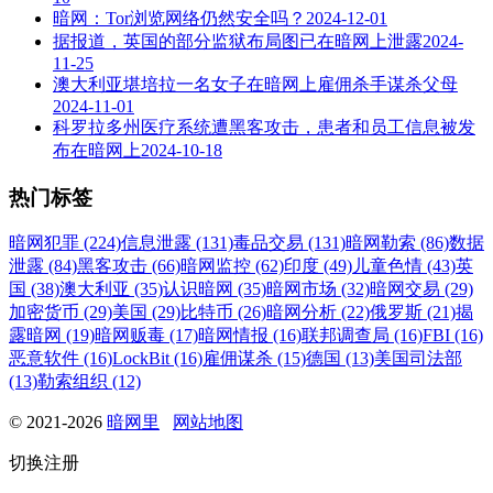
暗网：Tor浏览网络仍然安全吗？
2024-12-01
据报道，英国的部分监狱布局图已在暗网上泄露
2024-
11-25
澳大利亚堪培拉一名女子在暗网上雇佣杀手谋杀父母
2024-11-01
科罗拉多州医疗系统遭黑客攻击，患者和员工信息被发
布在暗网上
2024-10-18
热门标签
暗网犯罪 (224)
信息泄露 (131)
毒品交易 (131)
暗网勒索 (86)
数据
泄露 (84)
黑客攻击 (66)
暗网监控 (62)
印度 (49)
儿童色情 (43)
英
国 (38)
澳大利亚 (35)
认识暗网 (35)
暗网市场 (32)
暗网交易 (29)
加密货币 (29)
美国 (29)
比特币 (26)
暗网分析 (22)
俄罗斯 (21)
揭
露暗网 (19)
暗网贩毒 (17)
暗网情报 (16)
联邦调查局 (16)
FBI (16)
恶意软件 (16)
LockBit (16)
雇佣谋杀 (15)
德国 (13)
美国司法部
(13)
勒索组织 (12)
© 2021-2026
暗网里
网站地图
切换注册