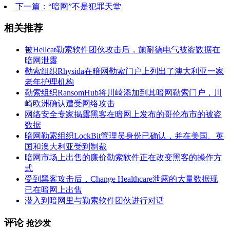
下一篇：“暗网”不是犯罪天堂
相关推荐
被Hellcat勒索软件团伙攻击后，施耐德电气被盗数据在
暗网泄露
勒索组织Rhysida在暗网勒索门户上列出了澳大利亚一家
老年护理机构
勒索组织RansomHub将川崎添加到其暗网勒索门户，川
崎欧洲确认遭受网络攻击
网络安全专家揭露黑客在暗网上发布的哥伦布市的被盗
数据
暗网勒索组织LockBit管理员身份已确认，并在美国、英
国和澳大利亚受到制裁
暗网市场上出售的廉价勒索软件正在改变黑客的操作方
式
受到黑客攻击后，Change Healthcare泄露的大量数据现
已在暗网上出售
潜入到暗网里与勒索软件团伙进行对话
评论
抢沙发