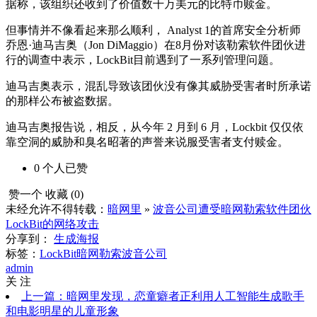
据称，该组织还收到了价值数千万美元的比特币赎金。
但事情并不像看起来那么顺利， Analyst 1的首席安全分析师
乔恩·迪马吉奥（Jon DiMaggio）在8月份对该勒索软件团伙进
行的调查中表示，LockBit目前遇到了一系列管理问题。
迪马吉奥表示，混乱导致该团伙没有像其威胁受害者时所承诺
的那样公布被盗数据。
迪马吉奥报告说，相反，从今年 2 月到 6 月，Lockbit 仅仅依
靠空洞的威胁和臭名昭著的声誉来说服受害者支付赎金。
0
个人
已赞
赞一个
收藏 (
0
)
未经允许不得转载：
暗网里
»
波音公司遭受暗网勒索软件团伙
LockBit的网络攻击
分享到：
生成海报
标签：
LockBit
暗网勒索
波音公司
admin
关 注
上一篇：暗网里发现，恋童癖者正利用人工智能生成歌手
和电影明星的儿童形象