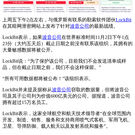
上周五下午2点左右，与俄罗斯有联系的勒索软件团伙
LockBit
在其暗网泄密网站上发布了针对
波音公司
的最新战绩。
LockBit表示，如果
波音公司
在世界标准时间11月2日下午1点
23分（大约五天后）截止日期之前没有联系该组织，其拥有的
大量敏感数据将被公开。
LockBit说：“为了保护该公司，目前我们不会发送清单或样
品，但在截止日期之前，我们不会这样保留。”
“所有可用数据都将被公布！”该组织表示。
LockBit并未提及据称从
波音公司
窃取的数据量，但将波音公
司及其子公司列为价值600亿美元的公司。据报道，波音公司
拥有超过15万名员工。
LockBit表示，这家全球航空和航天技术领导者“在全球范围内
开发、制造、销售、服务和支持商用喷气式客机、军用飞机、
卫星、导弹防御、载人航天以及发射系统和服务”。