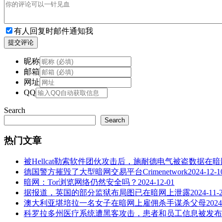
有人回复时邮件通知我
提交评论
昵称
邮箱
网址
QQ
Search
Search
热门文章
被Hellcat勒索软件团伙攻击后，施耐德电气被盗数据在
德国警方摧毁了大型暗网交易平台Crimenetwork
2024-12-1
暗网：Tor浏览网络仍然安全吗？
2024-12-01
据报道，英国的部分监狱布局图已在暗网上泄露
2024-11-
澳大利亚堪培拉一名女子在暗网上雇佣杀手谋杀父母
2024
科罗拉多州医疗系统遭黑客攻击，患者和员工信息被发布