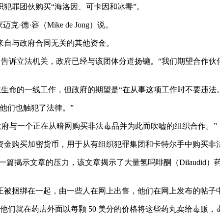
犯罪团伙购买“海洛因、可卡因和冰毒”。
·容（Mike de Jong）说。
来自与政府合同无关的其他资金。
iteside）告诉立法机关，政府已经与该团体分道扬镳。“我们期
行拯救生命的一线工作，但政府的期望是“在从事这项工作时不要违法
他们也触犯了法律。”
：“这个政府与一个正在从暗网购买非法毒品并为此而吹嘘的组织合作。”
资金购买加密货币，用于从有组织犯罪集团和卡特尔手中购买非
st）的一篇揭示文章的压力，该文章揭示了大量氢吗啡酮（Dilau
。
正被捆绑在一起，由一些人在网上出售，他们在网上发布的帖子
，他们就在药店外面以每颗 50 美分的价格将这些药丸卖给毒