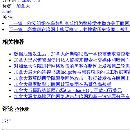
标签：
加拿大
admin
关 注
上一篇：欧安组织在乌兹别克斯坦为警校学生举办关于暗网
下一篇：恋童癖在暗网上购买枪支，并搜索历史惨案，被判
相关推荐
数据泄露发生后，加拿大萨斯喀彻温一学校被要求监控暗
加拿大皇家骑警因使用私人监控来搜索社交媒体和暗网而
对加拿大医院进行网络攻击的黑客在暗网上发布第二轮患
加拿大最大的连锁书店Indigo称被黑客窃取的员工数据
加拿大蒙莫朗西学院遭受网络攻击，数据被发布在暗网上
加拿大皇家骑警：暗网贩毒集团在温哥华岛被捕
加拿大当局取缔暗网市场CanadianHQ，罚款30万美元
加拿大渥太华地区的网络攻击与暗网和新一波犯罪分子有
评论
抢沙发
取消