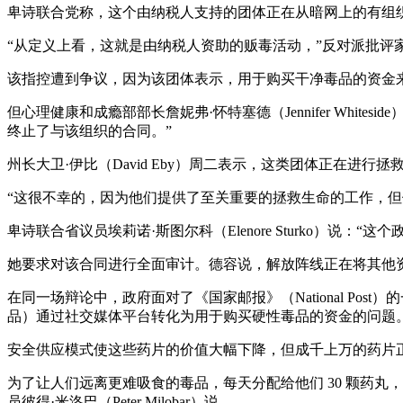
卑诗联合党称，这个由纳税人支持的团体正在从暗网上的有组织
“从定义上看，这就是由纳税人资助的贩毒活动，”反对派批评家迈克·德
该指控遭到争议，因为该团体表示，用于购买干净毒品的资金
但心理健康和成瘾部部长詹妮弗·怀特塞德（Jennifer Wh
终止了与该组织的合同。”
州长大卫·伊比（David Eby）周二表示，这类团体正在进
“这很不幸的，因为他们提供了至关重要的拯救生命的工作，但
卑诗联合省议员埃莉诺·斯图尔科（Elenore Sturko）说
她要求对该合同进行全面审计。德容说，解放阵线正在将其他
在同一场辩论中，政府面对了《国家邮报》（National Po
品）通过社交媒体平台转化为用于购买硬性毒品的资金的问题
安全供应模式使这些药片的价值大幅下降，但成千上万的药片
为了让人们远离更难吸食的毒品，每天分配给他们 30 颗药丸
员彼得·米洛巴（Peter Milobar）说。