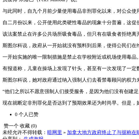
与此同时，自九个月前少量使用毒品非刑罪化以来，对公众使
自二月份以来，公开使用此类硬性毒品的现象十分普遍，这促
该法案禁止在许多公共场所吸食毒品，但只有在吸食者拒绝离
斯图尔科说，政府从一开始就没有预料到后果，使得公民们在
一开始实施的唯一限制措施是禁止在学校附近或机场使用毒品
有报道称，儿童在操场上发现了针头，甚至有一次发现了一定
斯图尔科说，她对政府通过纳入强制人们去看禁毒顾问的权力
“他们之所以不愿意强制人们接受服务，是因为他们没有创建足
现在就断定非刑罪化是否达到了预期效果还为时尚早。但是，
0
个人
已赞
赞一个
收藏 (
0
)
未经允许不得转载：
暗网里
»
加拿大地方政府终止了与据称在
分享到：
生成海报