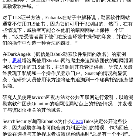
露勒索软件域。”
对于TLS证书方法，Eubanks在帖子中解释说，勒索软件网站
通常不使用TLS证书，因为它们可用于识别目的。然而，在有
些情况下，威胁者可能会在他们的暗网网站上保持一个证
书，“以给受害者留下他们在安全环境中操作的印象，并在他
们的操作中创造一种合法的感觉。”
在DarkAngels（据信是Babuk勒索软件集团的改名）的案例
中，
思科
塔洛斯使用Shodan网络爬虫来追踪该团伙的暗网泄漏
网站所使用的TLS证书，并追溯到其托管提供商。研究人员最
终发现了私钥和一个操作员登录门户。Snatch的情况稍显复
杂，但研究人员使用该方法将证书追溯到一个瑞典托管服务提
供商。
研究人员使用favicon匹配方法对公共互联网进行索引，以追溯
勒索软件团伙Quantum的暗网泄漏站点上的托管情况，并发现
了与该团伙相关的其他域名。
SearchSecurity询问Eubanks为什么
Cisco
Talos决定公开这些技
术，因为威胁参与者可能会努力纠正他们的错误。作为回应，
他说在选择与其他捍卫者披露观察结果时“总是有一个平衡”。