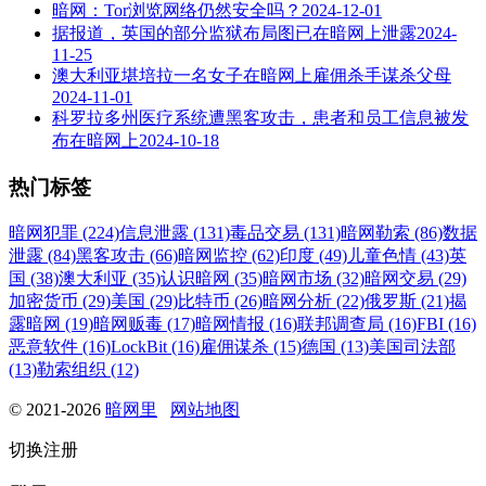
暗网：Tor浏览网络仍然安全吗？
2024-12-01
据报道，英国的部分监狱布局图已在暗网上泄露
2024-
11-25
澳大利亚堪培拉一名女子在暗网上雇佣杀手谋杀父母
2024-11-01
科罗拉多州医疗系统遭黑客攻击，患者和员工信息被发
布在暗网上
2024-10-18
热门标签
暗网犯罪 (224)
信息泄露 (131)
毒品交易 (131)
暗网勒索 (86)
数据
泄露 (84)
黑客攻击 (66)
暗网监控 (62)
印度 (49)
儿童色情 (43)
英
国 (38)
澳大利亚 (35)
认识暗网 (35)
暗网市场 (32)
暗网交易 (29)
加密货币 (29)
美国 (29)
比特币 (26)
暗网分析 (22)
俄罗斯 (21)
揭
露暗网 (19)
暗网贩毒 (17)
暗网情报 (16)
联邦调查局 (16)
FBI (16)
恶意软件 (16)
LockBit (16)
雇佣谋杀 (15)
德国 (13)
美国司法部
(13)
勒索组织 (12)
© 2021-2026
暗网里
网站地图
切换注册