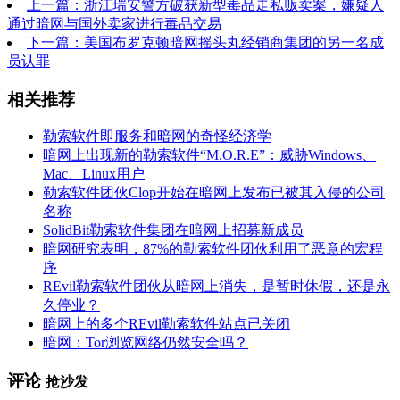
上一篇：浙江瑞安警方破获新型毒品走私贩卖案，嫌疑人
通过暗网与国外卖家进行毒品交易
下一篇：美国布罗克顿暗网摇头丸经销商集团的另一名成
员认罪
相关推荐
勒索软件即服务和暗网的奇怪经济学
暗网上出现新的勒索软件“M.O.R.E”：威胁Windows、
Mac、Linux用户
勒索软件团伙Clop开始在暗网上发布已被其入侵的公司
名称
SolidBit勒索软件集团在暗网上招募新成员
暗网研究表明，87%的勒索软件团伙利用了恶意的宏程
序
REvil勒索软件团伙从暗网上消失，是暂时休假，还是永
久停业？
暗网上的多个REvil勒索软件站点已关闭
暗网：Tor浏览网络仍然安全吗？
评论
抢沙发