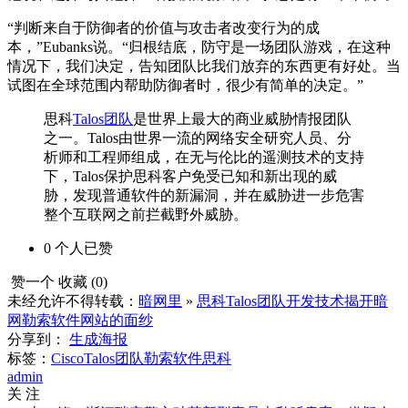
“判断来自于防御者的价值与攻击者改变行为的成
本，”Eubanks说。“归根结底，防守是一场团队游戏，在这种
情况下，我们决定，告知团队比我们放弃的东西更有好处。当
试图在全球范围内帮助防御者时，很少有简单的决定。”
思科
Talos团队
是世界上最大的商业威胁情报团队
之一。Talos由世界一流的网络安全研究人员、分
析师和工程师组成，在无与伦比的遥测技术的支持
下，Talos保护思科客户免受已知和新出现的威
胁，发现普通软件的新漏洞，并在威胁进一步危害
整个互联网之前拦截野外威胁。
0
个人
已赞
赞一个
收藏 (
0
)
未经允许不得转载：
暗网里
»
思科Talos团队开发技术揭开暗
网勒索软件网站的面纱
分享到：
生成海报
标签：
Cisco
Talos团队
勒索软件
思科
admin
关 注