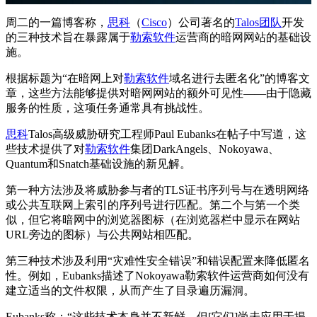
周二的一篇博客称，
思科
（
Cisco
）公司著名的
Talos团队
开发
的三种技术旨在暴露属于
勒索软件
运营商的暗网网站的基础设
施。
根据标题为“在暗网上对
勒索软件
域名进行去匿名化”的博客文
章，这些方法能够提供对暗网网站的额外可见性——由于隐藏
服务的性质，这项任务通常具有挑战性。
思科
Talos高级威胁研究工程师Paul Eubanks在帖子中写道，这
些技术提供了对
勒索软件
集团DarkAngels、Nokoyawa、
Quantum和Snatch基础设施的新见解。
第一种方法涉及将威胁参与者的TLS证书序列号与在透明网络
或公共互联网上索引的序列号进行匹配。第二个与第一个类
似，但它将暗网中的浏览器图标（在浏览器栏中显示在网站
URL旁边的图标）与公共网站相匹配。
第三种技术涉及利用“灾难性安全错误”和错误配置来降低匿名
性。例如，Eubanks描述了Nokoyawa勒索软件运营商如何没有
建立适当的文件权限，从而产生了目录遍历漏洞。
Eubanks称：“这些技术本身并不新鲜，但[它们]尚未应用于揭