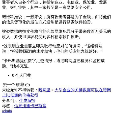
受害者来自各个行业，包括制造业、电信业、保险业、发展
业、银行业等，其中一家甚至是一家网络安全公司。
诺维科娃说，一般来说，所有攻击者都是为了金钱，而将他们
的信息货币化的最佳方式通常是进行勒索软件拍卖。
被盗数据的拍卖价格可能会给网络犯罪分子带来数百万美元的
收入，并使组织容易受到多种勒索软件攻击。
“这表明企业需要立即采取行动应对任何漏洞，”诺维科娃
说，“检测到漏洞的速度越快，他们的反应能力就越好。“
“卡巴斯基提供数字足迹情报，通过暗网监控检测和监控威
胁。”她补充道。
0
个人
已赞
赞一个
收藏 (
0
)
未经允许不得转载：
暗网里
»
大型企业的关键数据可以在暗网
上以低廉的价格获得
分享到：
生成海报
标签：
信息泄露
卡巴斯基
admin