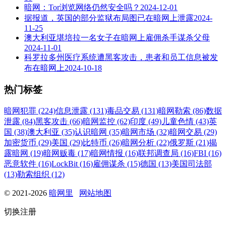
暗网：Tor浏览网络仍然安全吗？
2024-12-01
据报道，英国的部分监狱布局图已在暗网上泄露
2024-
11-25
澳大利亚堪培拉一名女子在暗网上雇佣杀手谋杀父母
2024-11-01
科罗拉多州医疗系统遭黑客攻击，患者和员工信息被发
布在暗网上
2024-10-18
热门标签
暗网犯罪 (224)
信息泄露 (131)
毒品交易 (131)
暗网勒索 (86)
数据
泄露 (84)
黑客攻击 (66)
暗网监控 (62)
印度 (49)
儿童色情 (43)
英
国 (38)
澳大利亚 (35)
认识暗网 (35)
暗网市场 (32)
暗网交易 (29)
加密货币 (29)
美国 (29)
比特币 (26)
暗网分析 (22)
俄罗斯 (21)
揭
露暗网 (19)
暗网贩毒 (17)
暗网情报 (16)
联邦调查局 (16)
FBI (16)
恶意软件 (16)
LockBit (16)
雇佣谋杀 (15)
德国 (13)
美国司法部
(13)
勒索组织 (12)
© 2021-2026
暗网里
网站地图
切换注册