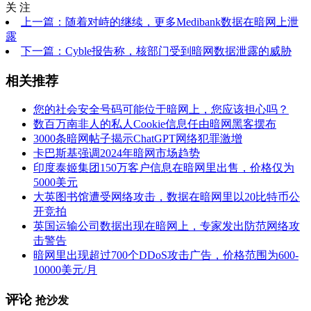
关 注
上一篇：随着对峙的继续，更多Medibank数据在暗网上泄
露
下一篇：Cyble报告称，核部门受到暗网数据泄露的威胁
相关推荐
您的社会安全号码可能位于暗网上，您应该担心吗？
数百万南非人的私人Cookie信息任由暗网黑客摆布
3000条暗网帖子揭示ChatGPT网络犯罪激增
卡巴斯基强调2024年暗网市场趋势
印度泰姬集团150万客户信息在暗网里出售，价格仅为
5000美元
大英图书馆遭受网络攻击，数据在暗网里以20比特币公
开竞拍
英国运输公司数据出现在暗网上，专家发出防范网络攻
击警告
暗网里出现超过700个DDoS攻击广告，价格范围为600-
10000美元/月
评论
抢沙发