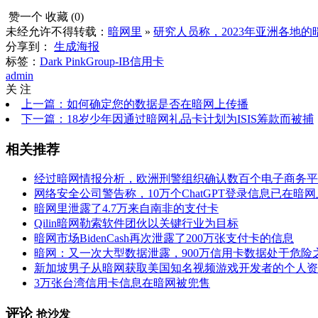
赞一个
收藏 (
0
)
未经允许不得转载：
暗网里
»
研究人员称，2023年亚洲各地
分享到：
生成海报
标签：
Dark Pink
Group-IB
信用卡
admin
关 注
上一篇：如何确定您的数据是否在暗网上传播
下一篇：18岁少年因通过暗网礼品卡计划为ISIS筹款而被捕
相关推荐
经过暗网情报分析，欧洲刑警组织确认数百个电子商务平
网络安全公司警告称，10万个ChatGPT登录信息已在暗
暗网里泄露了4.7万来自南非的支付卡
Qilin暗网勒索软件团伙以关键行业为目标
暗网市场BidenCash再次泄露了200万张支付卡的信息
暗网：又一次大型数据泄露，900万信用卡数据处于危险
新加坡男子从暗网获取美国知名视频游戏开发者的个人资
3万张台湾信用卡信息在暗网被兜售
评论
抢沙发