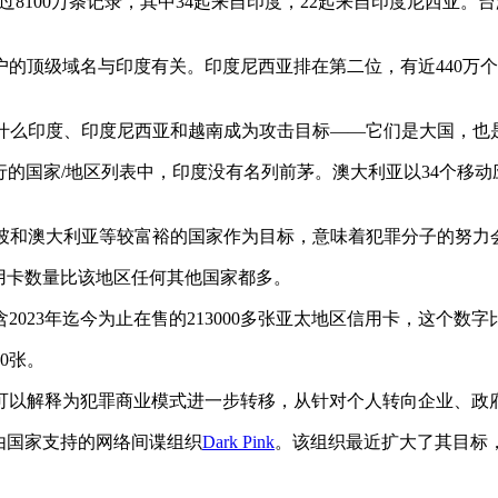
过8100万条记录，其中34起来自印度，22起来自印度尼西亚
的顶级域名与印度有关。印度尼西亚排在第二位，有近440万个。大部分账
示，很容易理解为什么印度、印度尼西亚和越南成为攻击目标——它们是
意软件盛行的国家/地区列表中，印度没有名列前茅。澳大利亚以34
新加坡和澳大利亚等较富裕的国家作为目标，意味着犯罪分子的努
信用卡数量比该地区任何其他国家都多。
23年迄今为止在售的213000多张亚太地区信用卡，这个数字比
0张。
可以解释为犯罪商业模式进一步转移，从针对个人转向企业、政
似由国家支持的网络间谍组织
Dark Pink
。该组织最近扩大了其目标