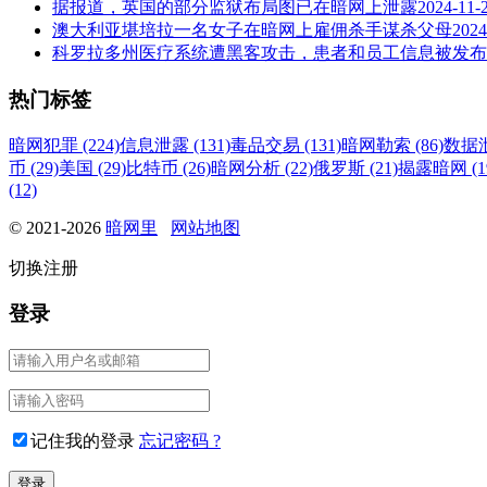
据报道，英国的部分监狱布局图已在暗网上泄露
2024-11-
澳大利亚堪培拉一名女子在暗网上雇佣杀手谋杀父母
2024
科罗拉多州医疗系统遭黑客攻击，患者和员工信息被发布
热门标签
暗网犯罪 (224)
信息泄露 (131)
毒品交易 (131)
暗网勒索 (86)
数据泄
币 (29)
美国 (29)
比特币 (26)
暗网分析 (22)
俄罗斯 (21)
揭露暗网 (1
(12)
© 2021-2026
暗网里
网站地图
切换注册
登录
记住我的登录
忘记密码 ?