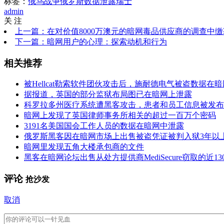
标签：
俄乌战争
俄罗斯
数据泄露
瑞士
admin
关 注
上一篇：在对价值8000万澳元的暗网毒品供应商的调查中
下一篇：暗网用户的心理：探索动机和行为
相关推荐
被Hellcat勒索软件团伙攻击后，施耐德电气被盗数据在
据报道，英国的部分监狱布局图已在暗网上泄露
科罗拉多州医疗系统遭黑客攻击，患者和员工信息被发布
暗网上发现了英国律师事务所相关的超过一百万个密码
3191名美国国会工作人员的数据在暗网中泄露
俄罗斯黑客因在暗网市场上出售被盗凭证被判入狱3年以
暗网里发现五角大楼承包商的文件
黑客在暗网论坛出售从处方提供商MediSecure窃取的近1
评论
抢沙发
取消