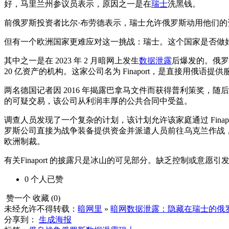
好，马里兰州参议员表示，原因之一是在
瑞士
洗黑钱。
前俄罗斯投资者比尔·布劳德表示，瑞士允许俄罗斯动用他们的
但有一个欧洲国家更难应对这一挑战：瑞士。这个国家是否做
其中之一是在 2023 年 2 月暗网上发生
数据泄露
后爆发的。俄罗
20 亿资产的机构。这家公司名为 Finaport，是直接用俄语
两名德国记者因 2016 年揭露巴拿马文件而获得普利策奖，随
的可疑交易，该公司从利润丰厚的公共合同中受益。
调查人员发现了一个复杂的计划，该计划允许该家庭通过 Fina
罗斯公司直接为战争装备提供资金并派遣人员前往乌克兰作战，尽
欧洲制裁。
有关Finaport 的披露只是冰山的可见部分。缺乏控制或
0
个人
已赞
赞一个
收藏 (
0
)
未经允许不得转载：
暗网里
»
暗网数据泄露：隐藏在瑞士的俄
分享到：
生成海报