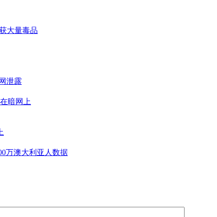
缴获大量毒品
暗网泄露
在暗网上
上
300万澳大利亚人数据