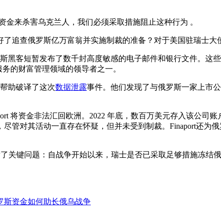
资金来杀害乌克兰人，我们必须采取措施阻止这种行为 。
好了追查俄罗斯亿万富翁并实施制裁的准备？对于美国驻瑞士大
斯黑客短暂发布了数千封高度敏感的电子邮件和银行文件。这些
提供服务的财富管理领域的领导者之一。
后帮助破译了这次
数据泄露
事件。他们发现了与俄罗斯一家上市公司老板亚历
port 将资金非法汇回欧洲。2022 年底，数百万美元存入该
管对其活动一直存在怀疑，但并未受到制裁。Finaport还
意愿引发了关键问题：自战争开始以来，瑞士是否已采取足够措施冻结
罗斯资金如何助长俄乌战争