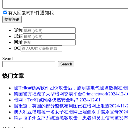
有人回复时邮件通知我
提交评论
昵称
邮箱
网址
QQ
Search
Search
热门文章
被Hellcat勒索软件团伙攻击后，施耐德电气被盗数据在
德国警方摧毁了大型暗网交易平台Crimenetwork
2024-12-1
暗网：Tor浏览网络仍然安全吗？
2024-12-01
据报道，英国的部分监狱布局图已在暗网上泄露
2024-11-
澳大利亚堪培拉一名女子在暗网上雇佣杀手谋杀父母
2024
科罗拉多州医疗系统遭黑客攻击，患者和员工信息被发布