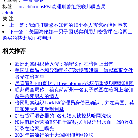
分享到：
生成海报
标签：
breachforums
FBI
欧洲刑警组织
联邦调查局
admin
关 注
上一篇：我们打赌您不知道的10个令人震惊的暗网事实
下一篇：美国海伦娜一男子因贩卖利用加密货币在暗网上
购买的芬太尼而被判刑
相关推荐
欧洲刑警组织遭入侵：秘密文件在暗网上出售
美国陆军航空和导弹司令部数据遭泄露，敏感军事文件
曝光在暗网里
尽管遭到FBI查封，Breachforums论坛仍重返明网和暗网
联邦调查局称，德克萨斯州一名女子试图在暗网上雇佣
杀手杀死男友的情人
暗网勒索组织LockBit管理员身份已确认，并在美国、英
国和澳大利亚受到制裁
加密货币混合器的2名创始人被控从暗网洗钱
印度电信运营商BSNL泄露数据再度浮出水面，290万条
记录在暗网上曝光
2024年最流行的十大深网和暗网论坛