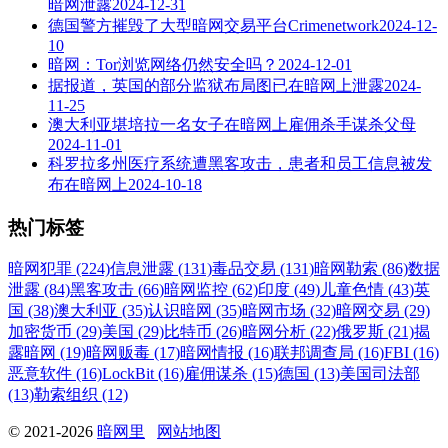
暗网泄露
2024-12-31
德国警方摧毁了大型暗网交易平台Crimenetwork
2024-12-
10
暗网：Tor浏览网络仍然安全吗？
2024-12-01
据报道，英国的部分监狱布局图已在暗网上泄露
2024-
11-25
澳大利亚堪培拉一名女子在暗网上雇佣杀手谋杀父母
2024-11-01
科罗拉多州医疗系统遭黑客攻击，患者和员工信息被发
布在暗网上
2024-10-18
热门标签
暗网犯罪 (224)
信息泄露 (131)
毒品交易 (131)
暗网勒索 (86)
数据
泄露 (84)
黑客攻击 (66)
暗网监控 (62)
印度 (49)
儿童色情 (43)
英
国 (38)
澳大利亚 (35)
认识暗网 (35)
暗网市场 (32)
暗网交易 (29)
加密货币 (29)
美国 (29)
比特币 (26)
暗网分析 (22)
俄罗斯 (21)
揭
露暗网 (19)
暗网贩毒 (17)
暗网情报 (16)
联邦调查局 (16)
FBI (16)
恶意软件 (16)
LockBit (16)
雇佣谋杀 (15)
德国 (13)
美国司法部
(13)
勒索组织 (12)
© 2021-2026
暗网里
网站地图