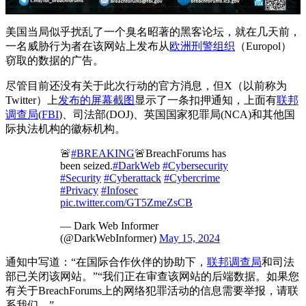
美国当局似乎扰乱了一个臭名昭著的黑客论坛，就在几天前，
一名威胁行为者在该网站上发布从
欧洲刑警组织
（Europol）
窃取的数据的广告。
尽管目前还没有关于此次行动的官方消息，但X（以前称为
Twitter）上
发布的屏幕截图
显示了一条扣押通知，上面有
联邦
调查局
(
FBI
)、司法部(DOJ)、英国国家犯罪局(NCA)和其他国
际执法机构的徽标机构。
🚨
#BREAKING
🚨BreachForums has
been seized.
#DarkWeb
#Cybersecurity
#Security
#Cyberattack
#Cybercrime
#Privacy
#Infosec
pic.twitter.com/GT5ZmeZsCB
— Dark Web Informer
(@DarkWebInformer)
May 15, 2024
通知中写道：“在国际合作伙伴的协助下，
联邦调查局
和司法
部已关闭该网站。”“我们正在审查该网站的后端数据。如果您
有关于BreachForums上的网络犯罪活动的信息需要举报，请联
系我们。”