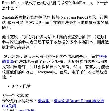
BreachForums取代了已被执法部门取缔的RaidForums。下一步
是什么？”
Zendata首席执行官纳拉亚纳·帕普(Narayana Pappu)表示，该网
站“极有可能”再次出现，而目前的执法努力只能提供有限的威
慑力。
他补充说：“就之前在该网站上泄露的被盗数据而言，我预计
参与论坛的参与者已经下载了该数据的多个本地副本，因此数
据泄露仍在继续。”
“除此之外，论坛运营者可能拥有这些信息的备份，除非
联邦
调查局
/司法部也获得了运营商/备份。大多数参与这些论坛的
人都相当老练，并且会保护自己的身份。然而，有些人可能会
根据他们的IP地址、Telegram帐户信息、电子邮件地址等被追
踪。”
0
个人
已赞
赞一个
收藏 (
0
)
未经允许不得转载：
暗网里
»
暗网论坛BreachForums再次被
FBI关闭