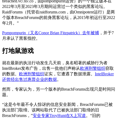
breached.vc/.to/.co，由pompompurin运营）的一个独立版本在
2022年3月至2023年3月期间运营过一个类似的黑客论坛。
RaidForums（托管在raidforums.com，由Omnipotent运行）是两
个版本BreachForums的前身黑客论坛，从2015年初运行至2022
年2月。”
Pompompurin（又名Conor Brian Fitzpatrick）去年被捕
，并于7
月承认了黑客指控。
打地鼠游戏
就在最新的执法行动发生几天前，臭名昭著的威胁行为者
IntelBroker发布广告，出售一批他们声称从
欧洲刑警组织
窃取
的数据。
欧洲刑警组织
证实，它遭遇了数据泄露。
IntelBroker
还曾经出售过惠普企业的数据
。
然而，专家认为，另一个版本的BreachForums出现只是时间问
题。
“这是今年最不令人惊讶的信息安全新闻，BreachForums已被
执法部门取缔。该网站取代了已被执法部门取缔的旧
BreachForums，”
安全专家TroyHunt在X上写道
。“旧的