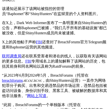
该通知还展示了该网站被指控的管理
员“Baphomet”和“ShinyHunters”在监狱里的个人资料图片。
在X上，Dark Web Informer发布了一条明显来自ShinyHunters的
公告，声称Baphomet已被捕，“我们几乎所有的基础设施”都已
被没收，但是ShinyHunters成员尚未被逮捕。
X上的其他帖子声称
FBI
还查封了BreachForums官方Telegram频
道和Baphomet运营的其他频道。
联邦调查局
还在联系受害者和潜在的线人，以获取有关该网站
的更多信息。
FBI
专用域名上的通知解释了该网站的历史，包
括其前身和同名网站以及称为RaidForums的前身。
“从2023年6月到2024年5月，BreachForums（托管在
breachforums
.st/.cx/.is/.vc，由ShinyHunters运营）一直作为网络
犯罪分子购买、出售和交易违禁品的市场运营，违禁品包括被
盗访问设备、身份识别手段、黑客工具、被破解的数据库和其
他非法服务。”
网站上写道
。
“此前，BreachForums的一个单独版本（托管在