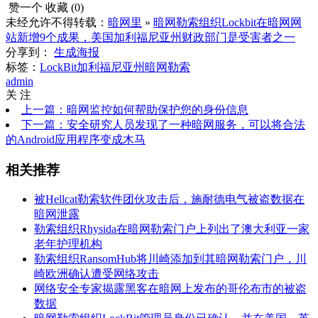
赞一个
收藏 (
0
)
未经允许不得转载：
暗网里
»
暗网勒索组织Lockbit在暗网网
站新增9个成果，美国加利福尼亚州财政部门是受害者之一
分享到：
生成海报
标签：
LockBit
加利福尼亚州
暗网勒索
admin
关 注
上一篇：暗网监控如何帮助保护您的身份信息
下一篇：安全研究人员发现了一种暗网服务，可以将合法
的Android应用程序变成木马
相关推荐
被Hellcat勒索软件团伙攻击后，施耐德电气被盗数据在
暗网泄露
勒索组织Rhysida在暗网勒索门户上列出了澳大利亚一家
老年护理机构
勒索组织RansomHub将川崎添加到其暗网勒索门户，川
崎欧洲确认遭受网络攻击
网络安全专家揭露黑客在暗网上发布的哥伦布市的被盗
数据