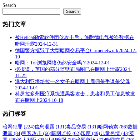
Search
Search
热门文章
被Hellcat勒索软件团伙攻击后，施耐德电气被盗数据在
暗网泄露
2024-12-31
德国警方摧毁了大型暗网交易平台Crimenetwork
2024-12-
10
暗网：Tor浏览网络仍然安全吗？
2024-12-01
据报道，英国的部分监狱布局图已在暗网上泄露
2024-
11-25
澳大利亚堪培拉一名女子在暗网上雇佣杀手谋杀父母
2024-11-01
科罗拉多州医疗系统遭黑客攻击，患者和员工信息被发
布在暗网上
2024-10-18
热门标签
暗网犯罪 (224)
信息泄露 (131)
毒品交易 (131)
暗网勒索 (86)
数据
泄露 (84)
黑客攻击 (66)
暗网监控 (62)
印度 (49)
儿童色情 (43)
英
国 (38)
澳大利亚 (35)
认识暗网 (35)
暗网市场 (32)
暗网交易 (29)