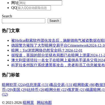
网址
QQ
Search
Search
热门文章
被Hellcat勒索软件团伙攻击后，施耐德电气被盗数据在
德国警方摧毁了大型暗网交易平台Crimenetwork
2024-12-1
暗网：Tor浏览网络仍然安全吗？
2024-12-01
据报道，英国的部分监狱布局图已在暗网上泄露
2024-11-
澳大利亚堪培拉一名女子在暗网上雇佣杀手谋杀父母
2024
科罗拉多州医疗系统遭黑客攻击，患者和员工信息被发布
热门标签
暗网犯罪 (224)
信息泄露 (131)
毒品交易 (131)
暗网勒索 (86)
数据泄
币 (29)
美国 (29)
比特币 (26)
暗网分析 (22)
俄罗斯 (21)
揭露暗网 (1
(12)
© 2021-2026
暗网里
网站地图