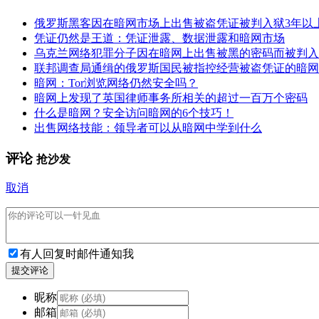
俄罗斯黑客因在暗网市场上出售被盗凭证被判入狱3年以
凭证仍然是王道：凭证泄露、数据泄露和暗网市场
乌克兰网络犯罪分子因在暗网上出售被黑的密码而被判入
联邦调查局通缉的俄罗斯国民被指控经营被盗凭证的暗网
暗网：Tor浏览网络仍然安全吗？
暗网上发现了英国律师事务所相关的超过一百万个密码
什么是暗网？安全访问暗网的6个技巧！
出售网络技能：领导者可以从暗网中学到什么
评论
抢沙发
取消
有人回复时邮件通知我
提交评论
昵称
邮箱