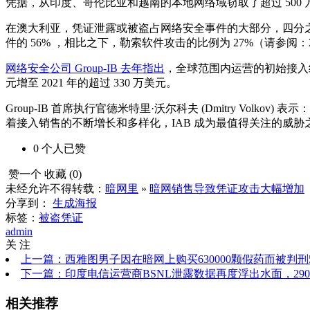
凭据，从印度、哥伦比亚和越南的本地网络域窃取了超过 500 
在澳大利亚，凭证泄露或被盗占网络安全事件的大部分，四分之
件的 56% ，相比之下，勒索软件攻击的比例为 27%（请参阅
网络安全公司 Group-IB 去年指出
，全球范围内运营的初始接入经纪
元增至 2021 年的超过 330 万美元。
Group-IB 首席执行官德米特里·沃尔科夫 (Dmitry Vo
着接入销售的不断增长和多样化，IAB 成为最值得关注的威胁
0
个人
已赞
赞一个
收藏 (
0
)
未经允许不得转载：
暗网里
»
暗网销售导致凭证攻击大幅增加
分享到：
生成海报
标签：
被盗凭证
admin
关 注
上一篇：西雅图男子因在暗网上购买630000颗假药而被判刑
下一篇：印度电信运营商BSNL泄露数据再度浮出水面，29
相关推荐