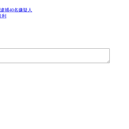
逮捕40名嫌疑人
盈利