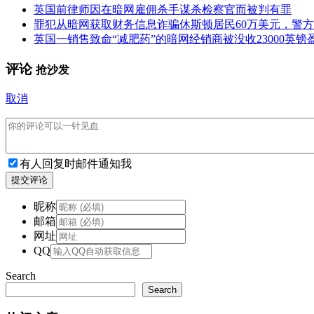
英国前律师因在暗网雇佣杀手谋杀检察官而被判有罪
罪犯从暗网获取财务信息诈骗休斯顿居民60万美元，警方
英国一销售致命“减肥药”的暗网经销商被没收23000英镑
评论
抢沙发
取消
有人回复时邮件通知我
提交评论
昵称
邮箱
网址
QQ
Search
Search