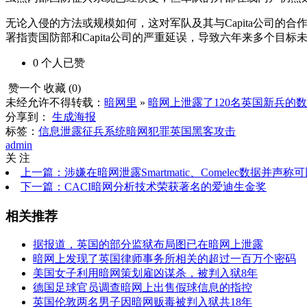
无论入侵的方法或规模如何，这对军队及其与Capita公司的
署指责国防部和Capita公司的严重延误，导致六年来多个目标
0
个人
已赞
赞一个
收藏 (
0
)
未经允许不得转载：
暗网里
»
暗网上泄露了120名英国新兵的
分享到：
生成海报
标签：
信息泄露
征兵系统
暗网犯罪
英国
黑客攻击
admin
关 注
上一篇：涉嫌在暗网泄露Smartmatic、Comelec数据并
下一篇：CACI暗网分析技术荣获著名的爱迪生金奖
相关推荐
据报道，英国的部分监狱布局图已在暗网上泄露
暗网上发现了英国律师事务所相关的超过一百万个密码
美国女子利用暗网策划雇凶谋杀，被判入狱8年
德国足球官员调查暗网上出售假球信息的指控
英国伦敦两名男子因暗网贩毒被判入狱共18年