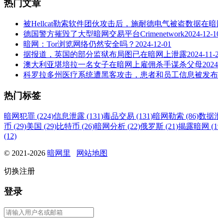
热门文章
被Hellcat勒索软件团伙攻击后，施耐德电气被盗数据在
德国警方摧毁了大型暗网交易平台Crimenetwork
2024-12-1
暗网：Tor浏览网络仍然安全吗？
2024-12-01
据报道，英国的部分监狱布局图已在暗网上泄露
2024-11-
澳大利亚堪培拉一名女子在暗网上雇佣杀手谋杀父母
2024
科罗拉多州医疗系统遭黑客攻击，患者和员工信息被发布
热门标签
暗网犯罪 (224)
信息泄露 (131)
毒品交易 (131)
暗网勒索 (86)
数据泄
币 (29)
美国 (29)
比特币 (26)
暗网分析 (22)
俄罗斯 (21)
揭露暗网 (1
(12)
© 2021-2026
暗网里
网站地图
切换注册
登录