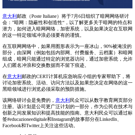
意大利
邮政（Poste Italiane）将于7月6日组织了暗网网络研讨
会：”暗网：隐蔽性和创造性“，以了解更多关于暗网的特点和
潜力，如何进入暗网网络，加密系统，以及如果决定在互联网
的这一特定领域冲浪必须要有的谨慎。
在互联网网络中，如果用图形表示为一座冰山，90%被淹没的
部分，由深网（例如包括内部网、付费服务、云档案）和暗网
组成，暗网只能通过特定的浏览器访问，通过加密系统，允许
人们匿名冲浪和交换数据而不留下痕迹。
在
意大利
邮政的CERT计算机应急响应小组的专家帮助下，将
讨论加密系统、活动、访问方法以及如果您决定在网络的这一
黑暗领域进行浏览必须采取的预防措施。
该网络研讨会是免费的，
意大利
民众可以从数字教育网页部分
注册。该计划是公司更广泛计划的一部分，作为公民在技术与
创新之间发展知识和提高技能的指南。意大利民众可以通过标
签#educazioneedigitale和Instagram的故事部分在LinkedIn、
Facebook和Twitter上关注这些活动。