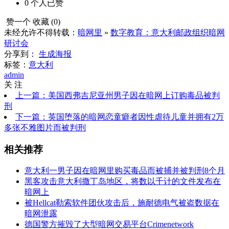
0
个人
已赞
赞一个
收藏 (
0
)
未经允许不得转载：
暗网里
»
数字教育：意大利邮政组织暗网
研讨会
分享到：
生成海报
标签：
意大利
admin
关 注
上一篇：美国西弗吉尼亚州男子因在暗网上订购毒品被判
刑
下一篇：英国堕落的暗网恋童癖者因性虐待儿童并拥有2万
多张不雅图片而被判刑
相关推荐
意大利一男子因在暗网里购买毒品而被捕并被判刑8个月
黑客攻击意大利撒丁岛地区，将数以千计的文件发布在
暗网上
被Hellcat勒索软件团伙攻击后，施耐德电气被盗数据在
暗网泄露
德国警方摧毁了大型暗网交易平台Crimenetwork