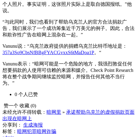
个人照片。事实证明，这张照片实际上是取自德国报纸。”他
说。
“与此同时，我们也看到了帮助乌克兰人的官方合法捐款广
告，我们展示了一个成功筹集近千万美元的例子。因此，合法
和欺诈性广告在暗网上混杂在一起。”
Vanunu说：“乌克兰政府提供的捐赠乌克兰比特币地址是：
357a3So9CbsNfBBgFYACGvxxS6tMaDoa1P
。“
Vanunu表示：“暗网可能是一个危险的地方，我强烈敦促任何
想要捐款的人使用可信赖的来源和媒介。Check Point Research
将在整个战争期间继续监控暗网，并报告任何其他不当行
为。”
0
个人
已赞
赞一个
收藏 (
0
)
未经允许不得转载：
暗网里
»
承诺帮助乌克兰的虚假捐款页面
出现在暗网上
分享到：
生成海报
标签：
暗网犯罪
暗网诈骗