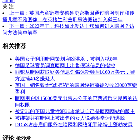
admin
关 注
上一篇：英国恋童癖者安德鲁史密斯因通过暗网制作和传
播儿童不雅图像，在英格兰利兹刑事法庭被判入狱三年
下一篇：2022年了，科技如此发达！您如何进入暗网？访
问方法简单解释
相关推荐
美国女子利用暗网策划雇凶谋杀，被判入狱8年
德国足球官员调查暗网上出售假球信息的指控
罪犯从暗网获取财务信息诈骗休斯顿居民60万美元，警
方逮捕40名嫌疑人
英国一销售致命“减肥药”的暗网经销商被没收23000英镑
盈利
暗网用户以15000美元出售未公开的巴西货币交易所的访
问权限
被定罪的英国儿童性犯罪者承认自己是暗网网站的版主
被绑架并在暗网上被出售的女人说她很幸运能逃脱
DDoS攻击雇佣服务在暗网和网络犯罪论坛上蓬勃发展
评论
抢沙发