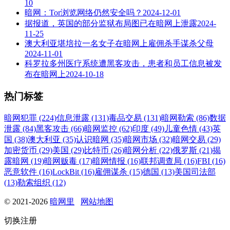
10
暗网：Tor浏览网络仍然安全吗？
2024-12-01
据报道，英国的部分监狱布局图已在暗网上泄露
2024-
11-25
澳大利亚堪培拉一名女子在暗网上雇佣杀手谋杀父母
2024-11-01
科罗拉多州医疗系统遭黑客攻击，患者和员工信息被发
布在暗网上
2024-10-18
热门标签
暗网犯罪 (224)
信息泄露 (131)
毒品交易 (131)
暗网勒索 (86)
数据
泄露 (84)
黑客攻击 (66)
暗网监控 (62)
印度 (49)
儿童色情 (43)
英
国 (38)
澳大利亚 (35)
认识暗网 (35)
暗网市场 (32)
暗网交易 (29)
加密货币 (29)
美国 (29)
比特币 (26)
暗网分析 (22)
俄罗斯 (21)
揭
露暗网 (19)
暗网贩毒 (17)
暗网情报 (16)
联邦调查局 (16)
FBI (16)
恶意软件 (16)
LockBit (16)
雇佣谋杀 (15)
德国 (13)
美国司法部
(13)
勒索组织 (12)
© 2021-2026
暗网里
网站地图
切换注册