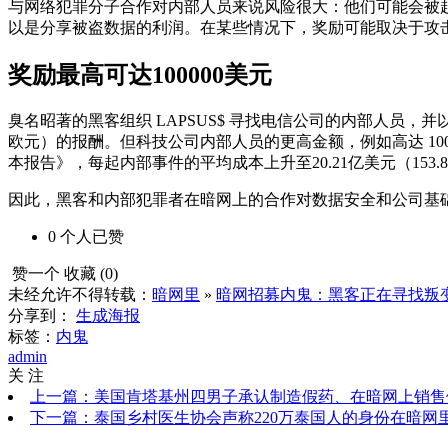
与网络犯罪分子合作对内部人员来说风险很大：他们可能会被
以是分享被盗数据的利润。在某些情况下，奖励可能取决于攻
奖励最高可达100000美元
臭名昭著的黑客组织 LAPSUS$ 寻找电信公司的内部人员，并以
欧元）的报酬。但科技公司内部人员的更高金额，例如高达 100000
本报告》，每起内部事件的平均成本上升至20.21亿美元（153.
因此，黑客和内部犯罪者在暗网上的合作对数据安全和公司基
0
个人
已赞
赞一个
收藏 (
0
)
未经允许不得转载：
暗网里
»
暗网招募内鬼：黑客正在寻找叛
分享到：
生成海报
标签：
内鬼
admin
关 注
上一篇：美国肯塔基州四男子承认制造假药、在暗网上销售
下一篇：泰国乡村医生协会声称220万泰国人的身份在暗网