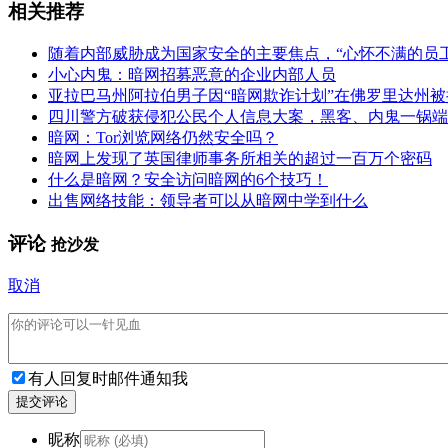
相关推荐
随着内部威胁成为国家安全的主要焦点，“心怀不满的员
小心内鬼：暗网招募恶意的企业内部人员
亚拉巴马州阿拉伯男子因“暗网欺诈计划”在佛罗里达州被
四川警方破获侵犯公民个人信息大案，黑客、内鬼一锅端
暗网：Tor浏览网络仍然安全吗？
暗网上发现了英国律师事务所相关的超过一百万个密码
什么是暗网？安全访问暗网的6个技巧！
出售网络技能：领导者可以从暗网中学到什么
评论
抢沙发
取消
有人回复时邮件通知我
提交评论
昵称