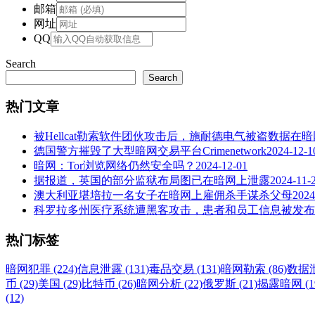
邮箱
网址
QQ
Search
Search
热门文章
被Hellcat勒索软件团伙攻击后，施耐德电气被盗数据在
德国警方摧毁了大型暗网交易平台Crimenetwork
2024-12-1
暗网：Tor浏览网络仍然安全吗？
2024-12-01
据报道，英国的部分监狱布局图已在暗网上泄露
2024-11-
澳大利亚堪培拉一名女子在暗网上雇佣杀手谋杀父母
2024
科罗拉多州医疗系统遭黑客攻击，患者和员工信息被发布
热门标签
暗网犯罪 (224)
信息泄露 (131)
毒品交易 (131)
暗网勒索 (86)
数据泄
币 (29)
美国 (29)
比特币 (26)
暗网分析 (22)
俄罗斯 (21)
揭露暗网 (1
(12)