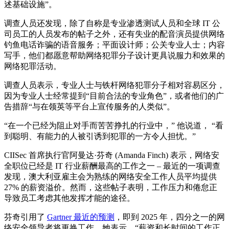
述基础设施”。
调查人员还发现，除了自称是专业渗透测试人员和全球 IT 公
司员工的人员发布的帖子之外，还有失业的配音演员提供网络
钓鱼电话诈骗的语音服务；平面设计师；公关专业人士；内容
写手，他们都愿意帮助网络犯罪分子设计更具说服力和效果的
网络犯罪活动。
调查人员表示，专业人士与铁杆网络犯罪分子相对容易区分，
因为专业人士经常提到“目前合法的专业角色”，或者他们的广
告措辞“与在领英等平台上宣传服务的人类似”。
“在一个已经为阻止对手而苦苦挣扎的行业中，” 他说道， “看
到聪明、有能力的人被引诱到犯罪的一方令人担忧。”
CIISec 首席执行官阿曼达·芬奇 (Amanda Finch) 表示，网络安
全职位已经是 IT 行业薪酬最高的工作之一 – 最近的一项调查
发现，澳大利亚雇主会为熟练的网络安全工作人员平均提供
27% 的薪资溢价。然而，这些帖子表明，工作压力和倦怠正
导致员工考虑其他发挥才能的途径。
芬奇引用了
Gartner 最近的预测
，即到 2025 年，四分之一的网
络安全领导者将更换工作，她表示，“薪资和长时间的工作正