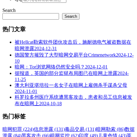
Search
Search
热门文章
被Hellcat勒索软件团伙攻击后，施耐德电气被盗数据在
暗网泄露
2024-12-31
德国警方摧毁了大型暗网交易平台Crimenetwork
2024-12-
10
暗网：Tor浏览网络仍然安全吗？
2024-12-01
据报道，英国的部分监狱布局图已在暗网上泄露
2024-
11-25
澳大利亚堪培拉一名女子在暗网上雇佣杀手谋杀父母
2024-11-01
科罗拉多州医疗系统遭黑客攻击，患者和员工信息被发
布在暗网上
2024-10-18
热门标签
暗网犯罪 (224)
信息泄露 (131)
毒品交易 (131)
暗网勒索 (86)
数据
泄露 (84)
黑客攻击 (66)
暗网监控 (62)
印度 (49)
儿童色情 (43)
英