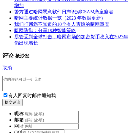
增加
警方通过暗网恶意软件日志识别CSAM恋童癖者
暗网主要统计数据一览（2023 年数据更新）
我们打赌您不知道的10个令人震惊的暗网事实
暗网防御：分享19种智能策略
尽管受到全球打击，暗网市场的加密货币收入在2023年
仍出现增长
评论
抢沙发
取消
有人回复时邮件通知我
提交评论
昵称
邮箱
网址
QQ