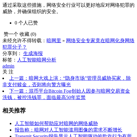
通过采取这些措施，网络安全行业可以更好地应对网络犯罪的
威胁，并确保组织的安全。
0
个人
已赞
赞一个
收藏 (
0
)
未经允许不得转载：
暗网里
»
网络安全专家竟在暗网化身网络
犯罪分子？
分享到：
生成海报
标签：
人工智能
暗网分析
admin
关 注
上一篇：暗网大戏上演：“隐身市场”管理员威胁买家，除
非支付赎金，否则将向警方曝光
下一篇：混币平台Bitcoin Fog创始人因参与暗网交易资金
洗钱，被控洗钱罪，面临最高50年监禁
相关推荐
人工智能如何帮助应对暗网的网络威胁
报告称：暗网对人工智能滥用图像的需求不断增长
Transmit Security报告显示人工智能驱动的欺诈行为有所