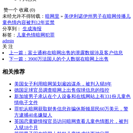
赞一个
收藏 (
0
)
未经允许不得转载：
暗网里
»
美伊利诺伊州男子在暗网传播儿
童色情内容被判12年监禁
分享到：
生成海报
标签：
儿童色情
暗网犯罪
admin
关 注
上一篇：富士通称在暗网出售的泄露数据涉及客户信息
下一篇：3900万法国人的个人数据在暗网上出售
相关推荐
美国女子利用暗网策划雇凶谋杀，被判入狱8年
德国足球官员调查暗网上出售假球信息的指控
新加坡男子承认在个人设备和在线网站上有331份儿童色
情电子文件
罪犯从暗网获取财务信息诈骗休斯顿居民60万美元，警
方逮捕40名嫌疑人
英国恋童癖情报官员访问暗网查看儿童色情图片，被判
入狱18个月