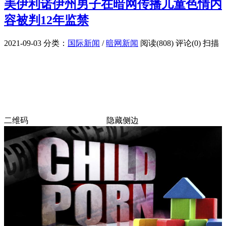
美伊利诺伊州男子在暗网传播儿童色情内
容被判12年监禁
2021-09-03
分类：
国际新闻
/
暗网新闻
阅读(808)
评论(0)
扫描
二维码
隐藏侧边