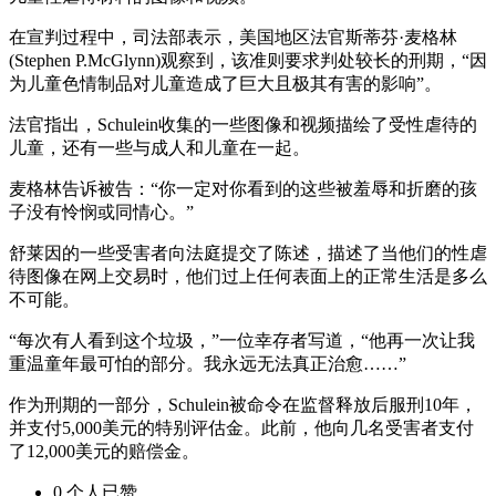
在宣判过程中，司法部表示，美国地区法官斯蒂芬·麦格林
(Stephen P.McGlynn)观察到，该准则要求判处较长的刑期，“因
为儿童色情制品对儿童造成了巨大且极其有害的影响”。
法官指出，Schulein收集的一些图像和视频描绘了受性虐待的
儿童，还有一些与成人和儿童在一起。
麦格林告诉被告：“你一定对你看到的这些被羞辱和折磨的孩
子没有怜悯或同情心。”
舒莱因的一些受害者向法庭提交了陈述，描述了当他们的性虐
待图像在网上交易时，他们过上任何表面上的正常生活是多么
不可能。
“每次有人看到这个垃圾，”一位幸存者写道，“他再一次让我
重温童年最可怕的部分。我永远无法真正治愈……”
作为刑期的一部分，Schulein被命令在监督释放后服刑10年，
并支付5,000美元的特别评估金。此前，他向几名受害者支付
了12,000美元的赔偿金。
0
个人
已赞