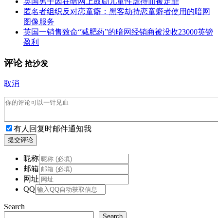
英国男子因在暗网上鼓励儿童性虐待而被定罪
匿名者组织反对恋童癖：黑客劫持恋童癖者使用的暗网
图像服务
英国一销售致命“减肥药”的暗网经销商被没收23000英镑
盈利
评论
抢沙发
取消
有人回复时邮件通知我
提交评论
昵称
邮箱
网址
QQ
Search
Search