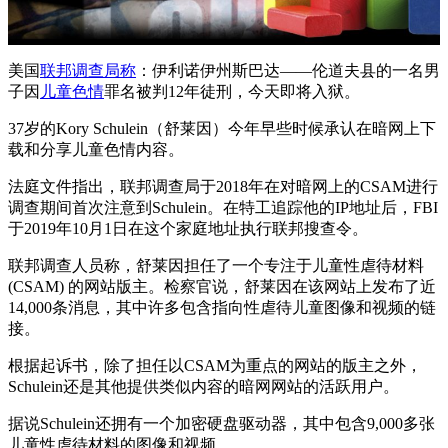
美国
联邦调查局称
：伊利诺伊州斯巴达——伦道夫县的一名男
子因
儿童色情
罪名被判12年徒刑，今天即将入狱。
37岁的Kory Schulein（舒莱因）今年早些时候承认在暗网上下
载和分享儿童色情内容。
法庭文件指出，联邦调查局于2018年在对暗网上的CSAM进行
调查期间首次注意到Schulein。在特工追踪他的IP地址后，FBI
于2019年10月1日在这个家庭地址执行联邦搜查令。
联邦调查人员称，舒莱因担任了一个专注于儿童性虐待材料
(CSAM) 的网站版主。检察官说，舒莱因在该网站上发布了近
14,000条消息，其中许多包含指向性虐待儿童图像和视频的链
接。
根据起诉书，除了担任以CSAM为重点的网站的版主之外，
Schulein还是其他提供类似内容的暗网网站的活跃用户。
据说Schulein还拥有一个加密硬盘驱动器，其中包含9,000多张
儿童性虐待材料的图像和视频。