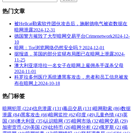
热门文章
被Hellcat勒索软件团伙攻击后，施耐德电气被盗数据在
暗网泄露
2024-12-31
德国警方摧毁了大型暗网交易平台Crimenetwork
2024-12-
10
暗网：Tor浏览网络仍然安全吗？
2024-12-01
据报道，英国的部分监狱布局图已在暗网上泄露
2024-
11-25
澳大利亚堪培拉一名女子在暗网上雇佣杀手谋杀父母
2024-11-01
科罗拉多州医疗系统遭黑客攻击，患者和员工信息被发
布在暗网上
2024-10-18
热门标签
暗网犯罪 (224)
信息泄露 (131)
毒品交易 (131)
暗网勒索 (86)
数据
泄露 (84)
黑客攻击 (66)
暗网监控 (62)
印度 (49)
儿童色情 (43)
英
国 (38)
澳大利亚 (35)
认识暗网 (35)
暗网市场 (32)
暗网交易 (29)
加密货币 (29)
美国 (29)
比特币 (26)
暗网分析 (22)
俄罗斯 (21)
揭