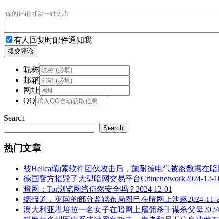
有人回复时邮件通知我
提交评论
昵称
邮箱
网址
QQ
Search
Search
热门文章
被Hellcat勒索软件团伙攻击后，施耐德电气被盗数据在
德国警方摧毁了大型暗网交易平台Crimenetwork
2024-12-1
暗网：Tor浏览网络仍然安全吗？
2024-12-01
据报道，英国的部分监狱布局图已在暗网上泄露
2024-11-
澳大利亚堪培拉一名女子在暗网上雇佣杀手谋杀父母
2024