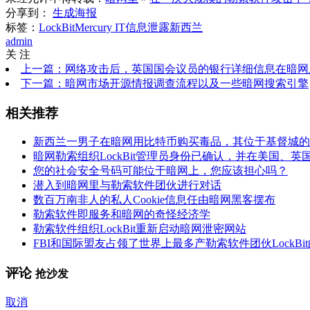
分享到：
生成海报
标签：
LockBit
Mercury IT
信息泄露
新西兰
admin
关 注
上一篇：网络攻击后，英国国会议员的银行详细信息在暗网
下一篇：暗网市场开源情报调查流程以及一些暗网搜索引擎
相关推荐
新西兰一男子在暗网用比特币购买毒品，其位于基督城的
暗网勒索组织LockBit管理员身份已确认，并在美国、
您的社会安全号码可能位于暗网上，您应该担心吗？
潜入到暗网里与勒索软件团伙进行对话
数百万南非人的私人Cookie信息任由暗网黑客摆布
勒索软件即服务和暗网的奇怪经济学
勒索软件组织LockBit重新启动暗网泄密网站
FBI和国际盟友占领了世界上最多产勒索软件团伙LockBi
评论
抢沙发
取消