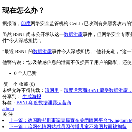
现在怎么办？
据报道，
印度
网络安全监管机构 Cert-In 已收到有关黑客攻击
虽然 BSNL 尚未公开承认这一
数据泄露
事件，但网络安全专家兼印
件“令人深感担忧”。
“最近 BSNL 的
数据泄露
事件令人深感担忧，”他补充道，“这一事
他警告说：“涉及敏感信息的泄露不仅损害了用户的隐私，还使
0
个人
已赞
赞一个
收藏 (
0
)
未经允许不得转载：
暗网里
»
印度运营商BSNL遭受数据泄露
分享到：
生成海报
标签：
BSNL
印度
数据泄露
运营商
admin
关 注
上一篇：德国联邦刑事调查局宣布关闭暗网平台“Kingdom Mar
下一篇：暗网色情网站成员因传播儿童不雅图片而被拘留