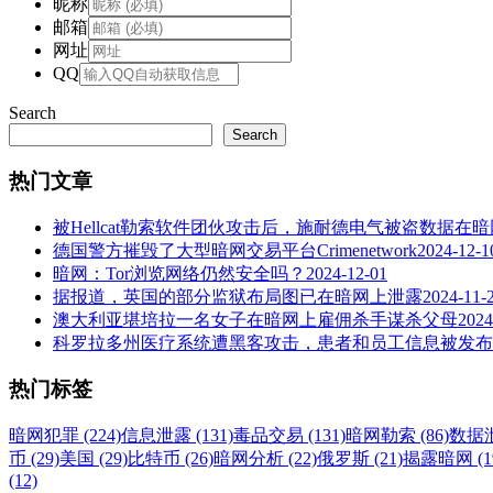
昵称
邮箱
网址
QQ
Search
Search
热门文章
被Hellcat勒索软件团伙攻击后，施耐德电气被盗数据在
德国警方摧毁了大型暗网交易平台Crimenetwork
2024-12-1
暗网：Tor浏览网络仍然安全吗？
2024-12-01
据报道，英国的部分监狱布局图已在暗网上泄露
2024-11-
澳大利亚堪培拉一名女子在暗网上雇佣杀手谋杀父母
2024
科罗拉多州医疗系统遭黑客攻击，患者和员工信息被发布
热门标签
暗网犯罪 (224)
信息泄露 (131)
毒品交易 (131)
暗网勒索 (86)
数据泄
币 (29)
美国 (29)
比特币 (26)
暗网分析 (22)
俄罗斯 (21)
揭露暗网 (1
(12)