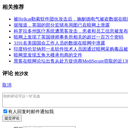
相关推荐
被Hellcat勒索软件团伙攻击后，施耐德电气被盗数据在
据报道，英国的部分监狱布局图已在暗网上泄露
科罗拉多州医疗系统遭黑客攻击，患者和员工信息被发布
暗网上发现了英国律师事务所相关的超过一百万个密码
3191名美国国会工作人员的数据在暗网中泄露
印度特伦甘纳邦一名软件技术人员因通过暗网采购毒品被
暗网里发现五角大楼承包商的文件
黑客在暗网论坛出售从处方提供商MediSecure窃取的近1
评论
抢沙发
取消
有人回复时邮件通知我
提交评论