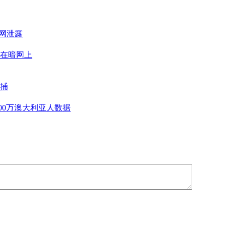
暗网泄露
在暗网上
捕
300万澳大利亚人数据