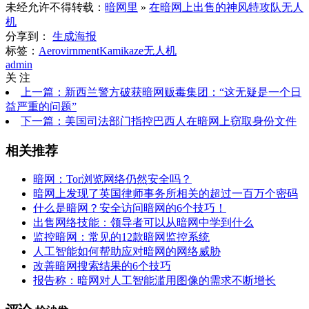
未经允许不得转载：
暗网里
»
在暗网上出售的神风特攻队无人
机
分享到：
生成海报
标签：
Aerovirnment
Kamikaze
无人机
admin
关 注
上一篇：新西兰警方破获暗网贩毒集团：“这无疑是一个日
益严重的问题”
下一篇：美国司法部门指控巴西人在暗网上窃取身份文件
相关推荐
暗网：Tor浏览网络仍然安全吗？
暗网上发现了英国律师事务所相关的超过一百万个密码
什么是暗网？安全访问暗网的6个技巧！
出售网络技能：领导者可以从暗网中学到什么
监控暗网：常见的12款暗网监控系统
人工智能如何帮助应对暗网的网络威胁
改善暗网搜索结果的6个技巧
报告称：暗网对人工智能滥用图像的需求不断增长