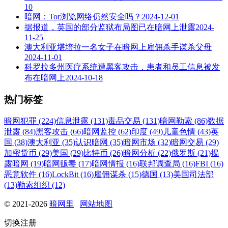
10
暗网：Tor浏览网络仍然安全吗？
2024-12-01
据报道，英国的部分监狱布局图已在暗网上泄露
2024-
11-25
澳大利亚堪培拉一名女子在暗网上雇佣杀手谋杀父母
2024-11-01
科罗拉多州医疗系统遭黑客攻击，患者和员工信息被发
布在暗网上
2024-10-18
热门标签
暗网犯罪 (224)
信息泄露 (131)
毒品交易 (131)
暗网勒索 (86)
数据
泄露 (84)
黑客攻击 (66)
暗网监控 (62)
印度 (49)
儿童色情 (43)
英
国 (38)
澳大利亚 (35)
认识暗网 (35)
暗网市场 (32)
暗网交易 (29)
加密货币 (29)
美国 (29)
比特币 (26)
暗网分析 (22)
俄罗斯 (21)
揭
露暗网 (19)
暗网贩毒 (17)
暗网情报 (16)
联邦调查局 (16)
FBI (16)
恶意软件 (16)
LockBit (16)
雇佣谋杀 (15)
德国 (13)
美国司法部
(13)
勒索组织 (12)
© 2021-2026
暗网里
网站地图
切换注册