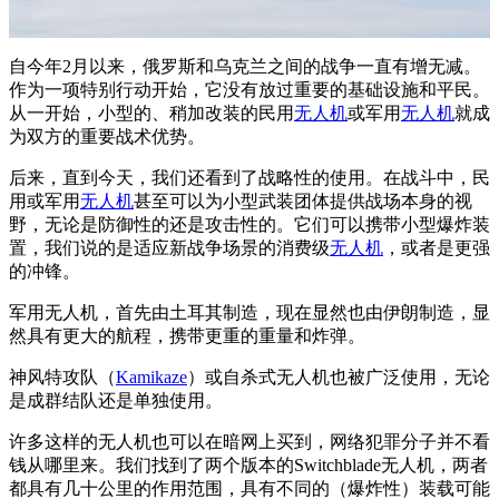
自今年2月以来，俄罗斯和乌克兰之间的战争一直有增无减。
作为一项特别行动开始，它没有放过重要的基础设施和平民。
从一开始，小型的、稍加改装的民用
无人机
或军用
无人机
就成
为双方的重要战术优势。
后来，直到今天，我们还看到了战略性的使用。在战斗中，民
用或军用
无人机
甚至可以为小型武装团体提供战场本身的视
野，无论是防御性的还是攻击性的。它们可以携带小型爆炸装
置，我们说的是适应新战争场景的消费级
无人机
，或者是更强
的冲锋。
军用无人机，首先由土耳其制造，现在显然也由伊朗制造，显
然具有更大的航程，携带更重的重量和炸弹。
神风特攻队（
Kamikaze
）或自杀式无人机也被广泛使用，无论
是成群结队还是单独使用。
许多这样的无人机也可以在暗网上买到，网络犯罪分子并不看
钱从哪里来。我们找到了两个版本的Switchblade无人机，两者
都具有几十公里的作用范围，具有不同的（爆炸性）装载可能