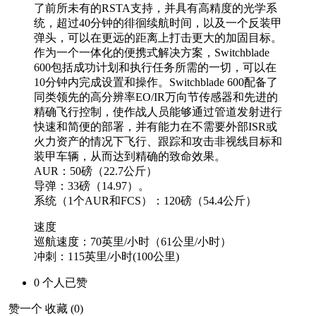
了前所未有的RSTA支持，并具有高精度的光学系
统，超过40分钟的徘徊续航时间，以及一个反装甲
弹头，可以在更远的距离上打击更大的加固目标。
作为一个一体化的便携式解决方案，Switchblade
600包括成功计划和执行任务所需的一切，可以在
10分钟内完成设置和操作。Switchblade 600配备了
同类领先的高分辨率EO/IR万向节传感器和先进的
精确飞行控制，使作战人员能够通过管道发射进行
快速和简便的部署，并有能力在不需要外部ISR或
火力资产的情况下飞行、跟踪和攻击非视线目标和
装甲车辆，从而达到精确的致命效果。
AUR：50磅（22.7公斤）
导弹：33磅（14.97）。
系统（1个AUR和FCS）：120磅（54.4公斤）
速度
巡航速度：70英里/小时（61公里/小时）
冲刺：115英里/小时(100公里)
0
个人
已赞
赞一个
收藏 (
0
)