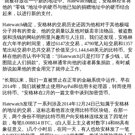
"就被存放在一个新的地址中。Hatewatch确定，安格林经常将
他的 "零钱 "地址中的硬币与他已知的捐赠地址中的硬币结合
起来，以进行新的支付。
Hatewatch确定，安格林的交易历史还因为他相对于其他极端
分子持有的资金、他的交易量以及他对贩卖非法物品、被盗数
据和洗钱的网站的明显兴趣而引人注目。我们还发现，安格林
在六年半的时间里，通过6147次交易，4790笔入站交易和1357
笔出站交易中总共交易了价值至少1,144,648美元的比特币。安
林在他的否认书中写道："[Hatewatch]只是打印了多少钱，试
图阻止人们捐款"。安格林通常向他的读者募集捐款，有时威
胁说如果他的资金用完了就停止工作。
"长期以来，我们一直被禁止在正常的金融系统中运作。早在
2014年，我们就被禁止使用PayPal和信用卡处理器，转而使用
比特币。"安格林在2月的一篇文章中谈到加密货币。
Hatewatch发现了一系列涉及2014年12月24日已知属于安格林
的地址的交易，这标志着他首次使用比特币区块链。在那一
天，两个身份不明的比特币用户向安格林连续发送了四笔付
款，每笔0.008814 BTC。(白人至上主义者对数字14和88具有
象征意义。)几个小时后，在同一天，有人也给安林发了一笔