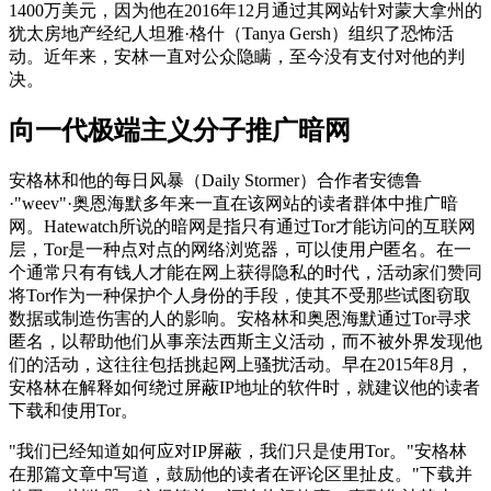
1400万美元，因为他在2016年12月通过其网站针对蒙大拿州的
犹太房地产经纪人坦雅·格什（Tanya Gersh）组织了恐怖活
动。近年来，安林一直对公众隐瞒，至今没有支付对他的判
决。
向一代极端主义分子推广暗网
安格林和他的每日风暴（Daily Stormer）合作者安德鲁
·"weev"·奥恩海默多年来一直在该网站的读者群体中推广暗
网。Hatewatch所说的暗网是指只有通过Tor才能访问的互联网
层，Tor是一种点对点的网络浏览器，可以使用户匿名。在一
个通常只有有钱人才能在网上获得隐私的时代，活动家们赞同
将Tor作为一种保护个人身份的手段，使其不受那些试图窃取
数据或制造伤害的人的影响。安格林和奥恩海默通过Tor寻求
匿名，以帮助他们从事亲法西斯主义活动，而不被外界发现他
们的活动，这往往包括挑起网上骚扰活动。早在2015年8月，
安格林在解释如何绕过屏蔽IP地址的软件时，就建议他的读者
下载和使用Tor。
"我们已经知道如何应对IP屏蔽，我们只是使用Tor。"安格林
在那篇文章中写道，鼓励他的读者在评论区里扯皮。"下载并