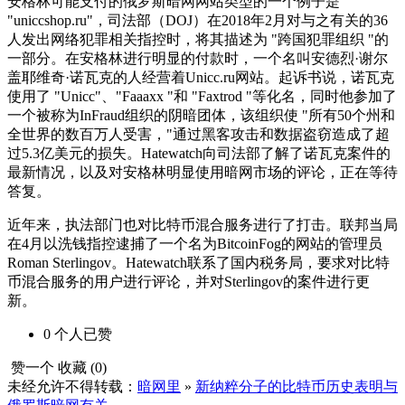
安格林可能支付的俄罗斯暗网网站类型的一个例子是
"uniccshop.ru"，司法部（DOJ）在2018年2月对与之有关的36
人发出网络犯罪相关指控时，将其描述为 "跨国犯罪组织 "的
一部分。在安格林进行明显的付款时，一个名叫安德烈·谢尔
盖耶维奇·诺瓦克的人经营着Unicc.ru网站。起诉书说，诺瓦克
使用了 "Unicc"、"Faaaxx "和 "Faxtrod "等化名，同时他参加了
一个被称为InFraud组织的阴暗团体，该组织使 "所有50个州和
全世界的数百万人受害，"通过黑客攻击和数据盗窃造成了超
过5.3亿美元的损失。Hatewatch向司法部了解了诺瓦克案件的
最新情况，以及对安格林明显使用暗网市场的评论，正在等待
答复。
近年来，执法部门也对比特币混合服务进行了打击。联邦当局
在4月以洗钱指控逮捕了一个名为BitcoinFog的网站的管理员
Roman Sterlingov。Hatewatch联系了国内税务局，要求对比特
币混合服务的用户进行评论，并对Sterlingov的案件进行更
新。
0
个人
已赞
赞一个
收藏 (
0
)
未经允许不得转载：
暗网里
»
新纳粹分子的比特币历史表明与