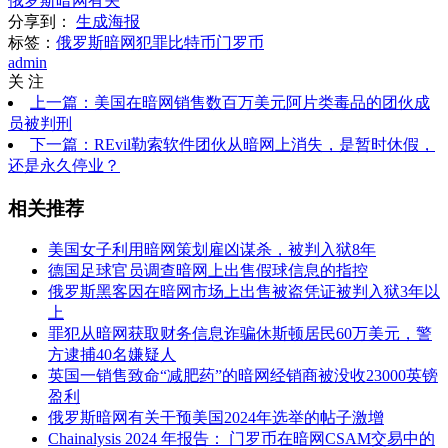
俄罗斯暗网有关
分享到：
生成海报
标签：
俄罗斯
暗网犯罪
比特币
门罗币
admin
关 注
上一篇：美国在暗网销售数百万美元阿片类毒品的团伙成
员被判刑
下一篇：REvil勒索软件团伙从暗网上消失，是暂时休假，
还是永久停业？
相关推荐
美国女子利用暗网策划雇凶谋杀，被判入狱8年
德国足球官员调查暗网上出售假球信息的指控
俄罗斯黑客因在暗网市场上出售被盗凭证被判入狱3年以
上
罪犯从暗网获取财务信息诈骗休斯顿居民60万美元，警
方逮捕40名嫌疑人
英国一销售致命“减肥药”的暗网经销商被没收23000英镑
盈利
俄罗斯暗网有关干预美国2024年选举的帖子激增
Chainalysis 2024 年报告： 门罗币在暗网CSAM交易中的