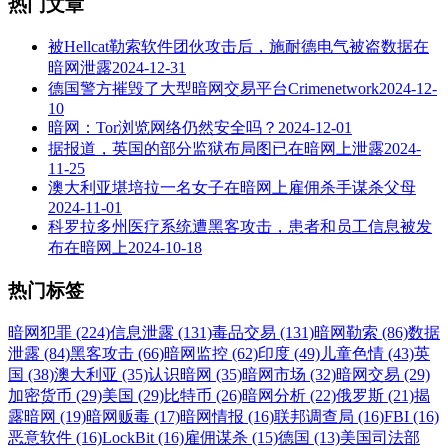
热门文章
被Hellcat勒索软件团伙攻击后，施耐德电气被盗数据在
暗网泄露
2024-12-31
德国警方摧毁了大型暗网交易平台Crimenetwork
2024-12-
10
暗网：Tor浏览网络仍然安全吗？
2024-12-01
据报道，英国的部分监狱布局图已在暗网上泄露
2024-
11-25
澳大利亚堪培拉一名女子在暗网上雇佣杀手谋杀父母
2024-11-01
科罗拉多州医疗系统遭黑客攻击，患者和员工信息被发
布在暗网上
2024-10-18
热门标签
暗网犯罪 (224)
信息泄露 (131)
毒品交易 (131)
暗网勒索 (86)
数据
泄露 (84)
黑客攻击 (66)
暗网监控 (62)
印度 (49)
儿童色情 (43)
英
国 (38)
澳大利亚 (35)
认识暗网 (35)
暗网市场 (32)
暗网交易 (29)
加密货币 (29)
美国 (29)
比特币 (26)
暗网分析 (22)
俄罗斯 (21)
揭
露暗网 (19)
暗网贩毒 (17)
暗网情报 (16)
联邦调查局 (16)
FBI (16)
恶意软件 (16)
LockBit (16)
雇佣谋杀 (15)
德国 (13)
美国司法部