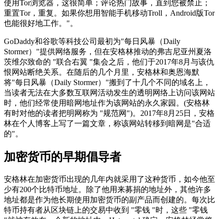
使用Tor浏览器，这很简单；评论热门故事，直到您被禁止；
重置Tor，重复。如果你想用智能手机移动Troll，Android版Tor
也能很好地工作。"。
GoDaddy和谷歌等科技公司最初为"每日风暴（Daily
Stormer）"提供网络服务，但在安格林推动的弗吉尼亚州夏洛
茨维尔致命的 "联合右翼 "集会之后，他们于2017年8月与该仇
恨网站断绝关系。在随后的几个月里，安格林和奥恩海默
将"每日风暴（Daily Stormer）"搬到了十几个不同的域名上，
当读者无法在大多数互联网活动发生的透明网络上访问该网站
时，他们经常使用暗网地址作为该网站的永久家园。(安格林
有时对他的读者把明网称为 "规范网")。2017年8月25日，安格
林在个人博客上写了一篇文章，称该网站转移到暗网是"合适
的"。
加密货币的早期倡导者
安格林在加密货币出现的几年内就采用了这种货币，如今他至
少有200个比特币地址。除了他用来募捐的地址外，其他许多
地址都是作为他长期使用加密货币的副产品而创建的。每次比
特币持有者从区块链上的交易中收到 "零钱 "时，这些 "零钱