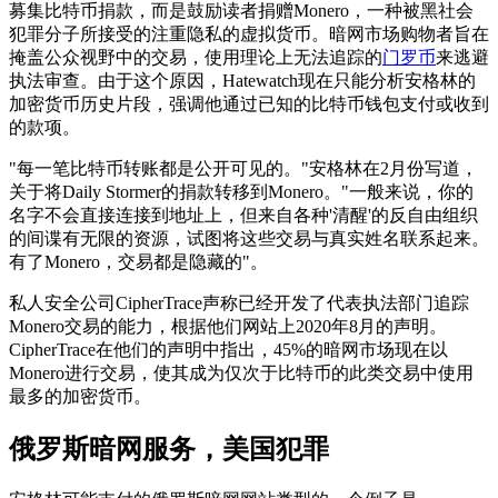
募集比特币捐款，而是鼓励读者捐赠Monero，一种被黑社会
犯罪分子所接受的注重隐私的虚拟货币。暗网市场购物者旨在
掩盖公众视野中的交易，使用理论上无法追踪的
门罗币
来逃避
执法审查。由于这个原因，Hatewatch现在只能分析安格林的
加密货币历史片段，强调他通过已知的比特币钱包支付或收到
的款项。
"每一笔比特币转账都是公开可见的。"安格林在2月份写道，
关于将Daily Stormer的捐款转移到Monero。"一般来说，你的
名字不会直接连接到地址上，但来自各种'清醒'的反自由组织
的间谍有无限的资源，试图将这些交易与真实姓名联系起来。
有了Monero，交易都是隐藏的"。
私人安全公司CipherTrace声称已经开发了代表执法部门追踪
Monero交易的能力，根据他们网站上2020年8月的声明。
CipherTrace在他们的声明中指出，45%的暗网市场现在以
Monero进行交易，使其成为仅次于比特币的此类交易中使用
最多的加密货币。
俄罗斯暗网服务，美国犯罪