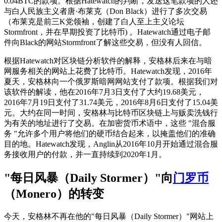
0.04BTC的款项。根据Hatewatch的判断，发送这笔款项的人还
与白人民族主义者唐·布莱克（Don Black）进行了多次交易
（布莱克是前三K党领袖，创建了白人至上主义论坛
Stormfront，并在早期投资了比特币) 。Hatewatch通过电子邮
件向Black的网站Stormfront了解这些交易，但没有人回信。
根据Hatewatch对区块链分析软件的解释，安格林后来在与暗
网服务相关的网站上花费了比特币。Hatewatch发现，2016年
夏天，安格林向一个俄罗斯暗网网站支付了款项。根据我们对
该软件的解读，他在2016年7月3日支付了大约19.68美元，
2016年7月19日支付了31.74美元，2016年8月6日支付了15.04美
元。大约在同一时间，安格林与比特币区块链上与贩卖洗钱行
为有关的地址进行了交易。在加密货币术语中，这些 "混合服
务 "允许多个用户将他们的硬币结合起来，以掩盖他们的准确
目的地。Hatewatch发现，Anglin从2016年10月开始通过混合服
务接收用户的付款，并一直持续到2020年1月。
"每日风暴（Daily Stormer）"向
门罗币
（Monero）的转变
今天，安格林不再在他的"每日风暴（Daily Stormer）"网站上