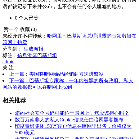
话都被记录下来并公布，也不会有任何令人尴尬的地方。
0
个人
已赞
赞一个
收藏 (
0
)
未经允许不得转载：
暗网里
»
巴基斯坦总理泄露的音频剪辑在
暗网上拍卖
分享到：
生成海报
标签：
信息泄露
巴基斯坦
admin
关 注
上一篇：美国将暗网毒品经销商被送进监狱
下一篇：巴基斯坦专家称：一年内被黑的所有政府、私人
网站的数据都可以在暗网上找到
相关推荐
您的社会安全号码可能位于暗网上，您应该担心吗？
数百万南非人的私人Cookie信息任由暗网黑客摆布
印度泰姬集团150万客户信息在暗网里出售，价格仅为
5000美元