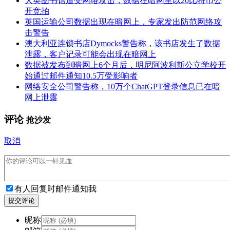
大英图书馆遭受网络攻击，数据在暗网里以20比特币公
开竞拍
英国运输公司数据出现在暗网上，专家发出防范网络攻
击警告
澳大利亚连锁书店Dymocks警告称，该书店发生了数据
泄露，客户记录可能会出现在暗网上
数据被发布到暗网上6个月后，明尼阿波利斯公立学校开
始通过邮件通知10.5万受影响者
网络安全公司警告称，10万个ChatGPT登录信息已在暗
网上泄露
评论
抢沙发
取消
有人回复时邮件通知我
提交评论
昵称