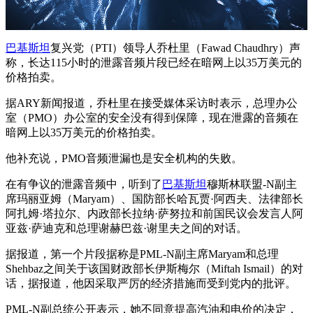
巴基斯坦
复兴党（PTI）领导人乔杜里（Fawad Chaudhry）声
称，长达115小时的泄露音频片段已经在暗网上以35万美元的
价格拍卖。
据ARY新闻报道，乔杜里在接受媒体采访时表示，总理办公
室（PMO）办公室的安全没有得到保障，现在泄露的音频在
暗网上以35万美元的价格拍卖。
他补充说，PMO音频泄漏也是安全机构的失败。
在有争议的泄露音频中，听到了
巴基斯坦
穆斯林联盟-N副主
席玛丽亚姆（Maryam）、国防部长哈瓦贾·阿西夫、法律部长
阿扎姆·塔拉尔、内政部长拉纳·萨努拉和前国民议会发言人阿
亚兹·萨迪克和总理谢赫巴兹·谢里夫之间的对话。
据报道，第一个片段据称是PML-N副主席Maryam和总理
Shehbaz之间关于该国财政部长伊斯梅尔（Miftah Ismail）的对
话，据报道，他因采取严厉的经济措施而受到党内的批评。
PML-N副总统公开表示，她不同意提高汽油和电价的决定，