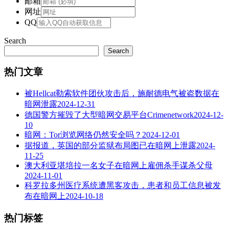
邮箱
网址
QQ
Search
Search
热门文章
被Hellcat勒索软件团伙攻击后，施耐德电气被盗数据在
暗网泄露
2024-12-31
德国警方摧毁了大型暗网交易平台Crimenetwork
2024-12-
10
暗网：Tor浏览网络仍然安全吗？
2024-12-01
据报道，英国的部分监狱布局图已在暗网上泄露
2024-
11-25
澳大利亚堪培拉一名女子在暗网上雇佣杀手谋杀父母
2024-11-01
科罗拉多州医疗系统遭黑客攻击，患者和员工信息被发
布在暗网上
2024-10-18
热门标签