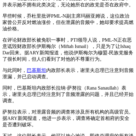
并表示她不​​拥有此类决定，无论她所在的政党是否在政府中。
早些时候，乔杜里批评PML-N副主席玛丽亚姆说，这位政治
家曾公开反对燃油涨价，但在泄露的音频中，她却要求提高燃
油价格。
在评论财政部长被免职一事时，PTI领导人说，PML-N正在恶
意诋毁财政部长伊斯梅尔（Miftah Ismail），只是为了让Ishaq
Dar回来。据ARY新闻报道，他说伊斯梅尔为穆盟-民族党服务
了很长时间，但人们看到了对他的不尊重行为。
与此同时，
巴基斯坦
内政部长表示，谢里夫总理已注意到音频
泄漏，并已启动调查。
同时，巴基斯坦内政部长拉纳·萨努拉（Rana Sanaullah）表
示，谢里夫总理已经注意到了音频泄露的问题，并且已经开始
调查。
萨努拉表示，对泄露音频的调查将涉及所有机构的高级官员。
据ARY新闻报道，他进一步表示，调查将确定首相府的安全
是否遭到破坏。
不过，这位部长表示，他可以放心地说，即使总理府的所有谈