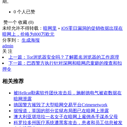
期。
0
个人
已赞
赞一个
收藏 (
0
)
未经允许不得转载：
暗网里
»
iOS零日漏洞的促销收据出现在
暗网上，价格为800万欧元
分享到：
生成海报
admin
关 注
上一篇：Tor浏览器安全吗？了解匿名浏览器的工作原理
下一篇：巴西警方执行针对深网和暗网恋童癖的搜查和扣
押令
相关推荐
被Hellcat勒索软件团伙攻击后，施耐德电气被盗数据在
暗网泄露
德国警方摧毁了大型暗网交易平台Crimenetwork
据报道，英国的部分监狱布局图已在暗网上泄露
澳大利亚堪培拉一名女子在暗网上雇佣杀手谋杀父母
科罗拉多州医疗系统遭黑客攻击，患者和员工信息被发