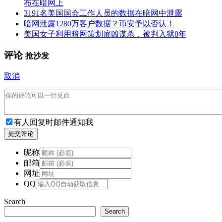
布在暗网上
3191名美国国会工作人员的数据在暗网中泄露
暗网泄露1280万客户数据？币安予以否认！
美国女子利用暗网策划雇凶谋杀，被判入狱8年
评论
抢沙发
取消
有人回复时邮件通知我
提交评论
昵称
邮箱
网址
QQ
Search
Search