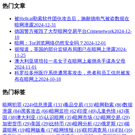
热门文章
被Hellcat勒索软件团伙攻击后，施耐德电气被盗数据在
暗网泄露
2024-12-31
德国警方摧毁了大型暗网交易平台Crimenetwork
2024-12-
10
暗网：Tor浏览网络仍然安全吗？
2024-12-01
据报道，英国的部分监狱布局图已在暗网上泄露
2024-
11-25
澳大利亚堪培拉一名女子在暗网上雇佣杀手谋杀父母
2024-11-01
科罗拉多州医疗系统遭黑客攻击，患者和员工信息被发
布在暗网上
2024-10-18
热门标签
暗网犯罪 (224)
信息泄露 (131)
毒品交易 (131)
暗网勒索 (86)
数据
泄露 (84)
黑客攻击 (66)
暗网监控 (62)
印度 (49)
儿童色情 (43)
英
国 (38)
澳大利亚 (35)
认识暗网 (35)
暗网市场 (32)
暗网交易 (29)
加密货币 (29)
美国 (29)
比特币 (26)
暗网分析 (22)
俄罗斯 (21)
揭
露暗网 (19)
暗网贩毒 (17)
暗网情报 (16)
联邦调查局 (16)
FBI (16)