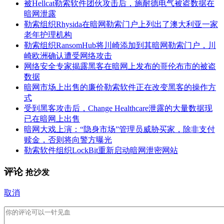
被Hellcat勒索软件团伙攻击后，施耐德电气被盗数据在
暗网泄露
勒索组织Rhysida在暗网勒索门户上列出了澳大利亚一家
老年护理机构
勒索组织RansomHub将川崎添加到其暗网勒索门户，川
崎欧洲确认遭受网络攻击
网络安全专家揭露黑客在暗网上发布的哥伦布市的被盗
数据
暗网市场上出售的廉价勒索软件正在改变黑客的操作方
式
受到黑客攻击后，Change Healthcare泄露的大量数据现
已在暗网上出售
暗网大戏上演：“隐身市场”管理员威胁买家，除非支付
赎金，否则将向警方曝光
勒索软件组织LockBit重新启动暗网泄密网站
评论
抢沙发
取消