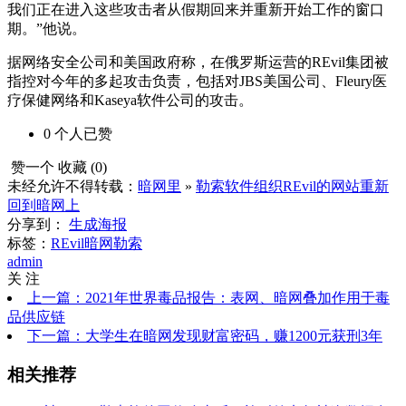
我们正在进入这些攻击者从假期回来并重新开始工作的窗口
期。”他说。
据网络安全公司和美国政府称，在俄罗斯运营的REvil集团被
指控对今年的多起攻击负责，包括对JBS美国公司、Fleury医
疗保健网络和Kaseya软件公司的攻击。
0
个人
已赞
赞一个
收藏 (
0
)
未经允许不得转载：
暗网里
»
勒索软件组织REvil的网站重新
回到暗网上
分享到：
生成海报
标签：
REvil
暗网勒索
admin
关 注
上一篇：2021年世界毒品报告：表网、暗网叠加作用于毒
品供应链
下一篇：大学生在暗网发现财富密码，赚1200元获刑3年
相关推荐