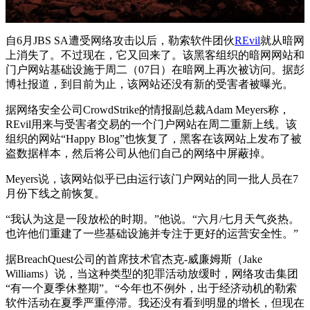
自6月JBS SA遭受网络攻击以后，勒索软件团伙
REvil
就从暗网
上消失了。不过现在，它又回来了。该黑客组织的暗网网站和
门户网站基础设施于周二（07日）在暗网上再次被访问。据彭
博社报道，到目前为止，该网站还没有新的受害者被曝光。
据网络安全公司CrowdStrike的情报副总裁Adam Meyers称，
REvil用来与受害者交易的一个门户网站在周二重新上线。该
组织的网站“Happy Blog”也恢复了，黑客在该网站上发布了被
盗数据样本，然后将公司从他们自己的网络中屏蔽掉。
Meyers说，该网站似乎已由运行该门户网站的同一批人员在7
月份下线之前恢复。
“我认为这是一段放松的时期。”他说。“六月/七月天气炎热。
也许他们重建了一些基础设施并专注于更好的运营安全性。”
据BreachQuest公司的首席技术官杰克-威廉姆斯（Jake
Williams）说，当这种类型的犯罪活动放缓时，网络攻击集团
“有一个夏季休整期”。“今年也不例外，出于经济动机的勒索
软件活动在夏季严重停滞。我还没有看到明显的增长，但现在