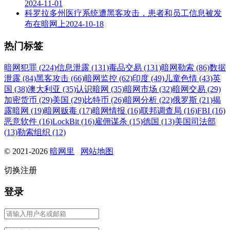
2024-11-01
科罗拉多州医疗系统遭黑客攻击，患者和员工信息被发
布在暗网上
2024-10-18
热门标签
暗网犯罪 (224)
信息泄露 (131)
毒品交易 (131)
暗网勒索 (86)
数据
泄露 (84)
黑客攻击 (66)
暗网监控 (62)
印度 (49)
儿童色情 (43)
英
国 (38)
澳大利亚 (35)
认识暗网 (35)
暗网市场 (32)
暗网交易 (29)
加密货币 (29)
美国 (29)
比特币 (26)
暗网分析 (22)
俄罗斯 (21)
揭
露暗网 (19)
暗网贩毒 (17)
暗网情报 (16)
联邦调查局 (16)
FBI (16)
恶意软件 (16)
LockBit (16)
雇佣谋杀 (15)
德国 (13)
美国司法部
(13)
勒索组织 (12)
© 2021-2026
暗网里
网站地图
切换注册
登录