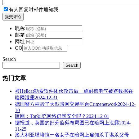
有人回复时邮件通知我
提交评论
昵称
邮箱
网址
QQ
Search
Search
热门文章
被Hellcat勒索软件团伙攻击后，施耐德电气被盗数据在
暗网泄露
2024-12-31
德国警方摧毁了大型暗网交易平台Crimenetwork
2024-12-
10
暗网：Tor浏览网络仍然安全吗？
2024-12-01
据报道，英国的部分监狱布局图已在暗网上泄露
2024-
11-25
澳大利亚堪培拉一名女子在暗网上雇佣杀手谋杀父母