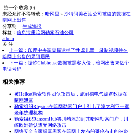
赞一个
收藏 (
0
)
未经允许不得转载：
暗网里
»
沙特阿美石油公司被盗的数据在
暗网上出售
分享到：
生成海报
标签：
信息泄露
暗网勒索
石油公司
admin
关 注
上一篇：印度中央调查局逮捕了性虐儿童、录制视频并在
暗网上出售的果阿居民
下一篇：据称Clubhouse数据被黑客入​​侵，暗网出售38亿个
电话号码
相关推荐
被Hellcat勒索软件团伙攻击后，施耐德电气被盗数据在
暗网泄露
勒索组织Rhysida在暗网勒索门户上列出了澳大利亚一家
老年护理机构
勒索组织RansomHub将川崎添加到其暗网勒索门户，川
崎欧洲确认遭受网络攻击
网络安全专家揭露黑客在暗网上发布的哥伦布市的被盗