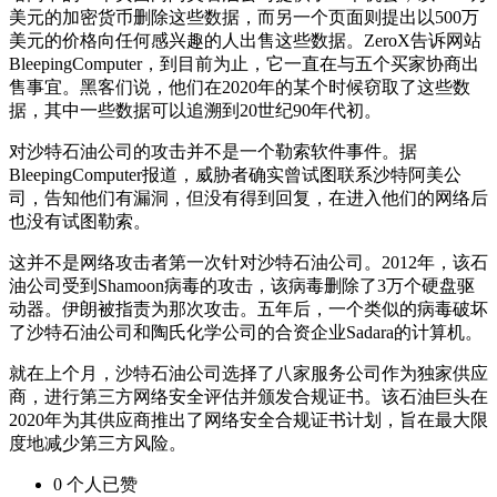
美元的加密货币删除这些数据，而另一个页面则提出以500万
美元的价格向任何感兴趣的人出售这些数据。ZeroX告诉网站
BleepingComputer，到目前为止，它一直在与五个买家协商出
售事宜。黑客们说，他们在2020年的某个时候窃取了这些数
据，其中一些数据可以追溯到20世纪90年代初。
对沙特石油公司的攻击并不是一个勒索软件事件。据
BleepingComputer报道，威胁者确实曾试图联系沙特阿美公
司，告知他们有漏洞，但没有得到回复，在进入他们的网络后
也没有试图勒索。
这并不是网络攻击者第一次针对沙特石油公司。2012年，该石
油公司受到Shamoon病毒的攻击，该病毒删除了3万个硬盘驱
动器。伊朗被指责为那次攻击。五年后，一个类似的病毒破坏
了沙特石油公司和陶氏化学公司的合资企业Sadara的计算机。
就在上个月，沙特石油公司选择了八家服务公司作为独家供应
商，进行第三方网络安全评估并颁发合规证书。该石油巨头在
2020年为其供应商推出了网络安全合规证书计划，旨在最大限
度地减少第三方风险。
0
个人
已赞