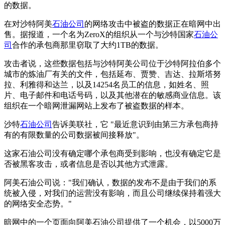
的数据。
在对沙特阿美
石油公司
的网络攻击中被盗的数据正在暗网中出
售。据报道，一个名为ZeroX的组织从一个与沙特国家
石油公
司
合作的承包商那里窃取了大约1TB的数据。
攻击者说，这些数据包括与沙特阿美公司位于沙特阿拉伯多个
城市的炼油厂有关的文件，包括延布、贾赞、吉达、拉斯塔努
拉、利雅得和达兰，以及14254名员工的信息，如姓名、照
片、电子邮件和电话号码，以及其他潜在的敏感商业信息。该
组织在一个暗网泄漏网站上发布了被盗数据的样本。
沙特
石油公司
告诉美联社，它 "最近意识到由第三方承包商持
有的有限数量的公司数据被间接释放"。
这家石油公司没有确定哪个承包商受到影响，也没有确定它是
否被黑客攻击，或者信息是否以其他方式泄露。
阿美石油公司说："我们确认，数据的发布不是由于我们的系
统被入侵，对我们的运营没有影响，而且公司继续保持着强大
的网络安全态势。"
暗网中的一个页面向阿美石油公司提供了一个机会，以5000万