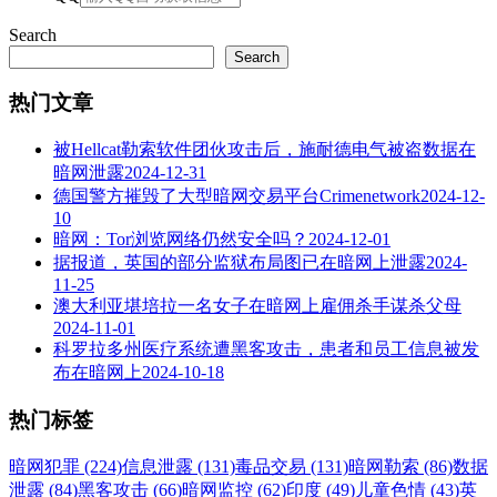
Search
Search
热门文章
被Hellcat勒索软件团伙攻击后，施耐德电气被盗数据在
暗网泄露
2024-12-31
德国警方摧毁了大型暗网交易平台Crimenetwork
2024-12-
10
暗网：Tor浏览网络仍然安全吗？
2024-12-01
据报道，英国的部分监狱布局图已在暗网上泄露
2024-
11-25
澳大利亚堪培拉一名女子在暗网上雇佣杀手谋杀父母
2024-11-01
科罗拉多州医疗系统遭黑客攻击，患者和员工信息被发
布在暗网上
2024-10-18
热门标签
暗网犯罪 (224)
信息泄露 (131)
毒品交易 (131)
暗网勒索 (86)
数据
泄露 (84)
黑客攻击 (66)
暗网监控 (62)
印度 (49)
儿童色情 (43)
英