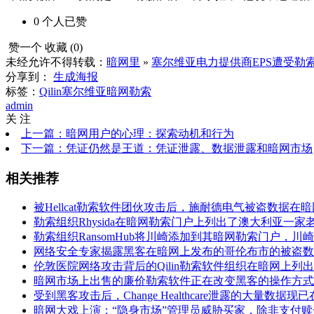
0
个人
已赞
赞一个
收藏 (
0
)
未经允许不得转载：
暗网里
»
塞尔维亚电力提供商EPS遭受勒索
分享到：
生成海报
标签：
Qilin
塞尔维亚
暗网勒索
admin
关 注
上一篇：暗网用户的心理：探索动机和行为
下一篇：凭证仍然是王道：凭证泄露、数据泄露和暗网市场
相关推荐
被Hellcat勒索软件团伙攻击后，施耐德电气被盗数据在
勒索组织Rhysida在暗网勒索门户上列出了澳大利亚一家
勒索组织RansomHub将川崎添加到其暗网勒索门户，
网络安全专家揭露黑客在暗网上发布的哥伦布市的被盗数
伦敦医院网络攻击背后的Qilin勒索软件组织在暗网上列
暗网市场上出售的廉价勒索软件正在改变黑客的操作方式
受到黑客攻击后，Change Healthcare泄露的大量数据
暗网大戏上演：“隐身市场”管理员威胁买家，除非支付