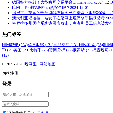
德国警方摧毁了大型暗网交易平台Crimenetwork
2024-12-1
暗网：Tor浏览网络仍然安全吗？
2024-12-01
据报道，英国的部分监狱布局图已在暗网上泄露
2024-11-
澳大利亚堪培拉一名女子在暗网上雇佣杀手谋杀父母
2024
科罗拉多州医疗系统遭黑客攻击，患者和员工信息被发布
热门标签
暗网犯罪 (224)
信息泄露 (131)
毒品交易 (131)
暗网勒索 (86)
数据泄
币 (29)
美国 (29)
比特币 (26)
暗网分析 (22)
俄罗斯 (21)
揭露暗网 (1
(12)
© 2021-2026
暗网里
网站地图
切换注册
登录