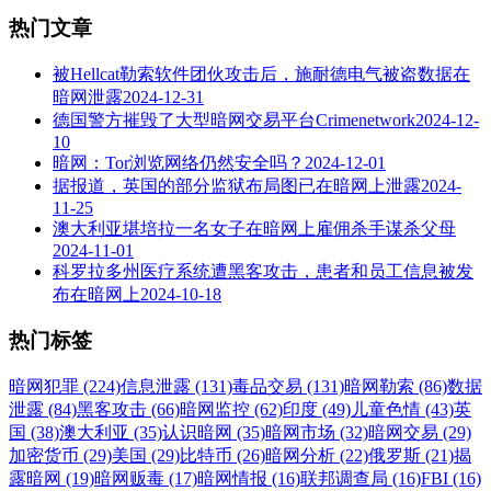
热门文章
被Hellcat勒索软件团伙攻击后，施耐德电气被盗数据在
暗网泄露
2024-12-31
德国警方摧毁了大型暗网交易平台Crimenetwork
2024-12-
10
暗网：Tor浏览网络仍然安全吗？
2024-12-01
据报道，英国的部分监狱布局图已在暗网上泄露
2024-
11-25
澳大利亚堪培拉一名女子在暗网上雇佣杀手谋杀父母
2024-11-01
科罗拉多州医疗系统遭黑客攻击，患者和员工信息被发
布在暗网上
2024-10-18
热门标签
暗网犯罪 (224)
信息泄露 (131)
毒品交易 (131)
暗网勒索 (86)
数据
泄露 (84)
黑客攻击 (66)
暗网监控 (62)
印度 (49)
儿童色情 (43)
英
国 (38)
澳大利亚 (35)
认识暗网 (35)
暗网市场 (32)
暗网交易 (29)
加密货币 (29)
美国 (29)
比特币 (26)
暗网分析 (22)
俄罗斯 (21)
揭
露暗网 (19)
暗网贩毒 (17)
暗网情报 (16)
联邦调查局 (16)
FBI (16)