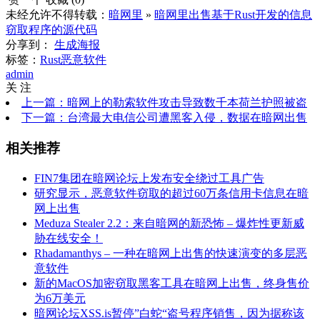
未经允许不得转载：
暗网里
»
暗网里出售基于Rust开发的信息
窃取程序的源代码
分享到：
生成海报
标签：
Rust
恶意软件
admin
关 注
上一篇：暗网上的勒索软件攻击导致数千本荷兰护照被盗
下一篇：台湾最大电信公司遭黑客入侵，数据在暗网出售
相关推荐
FIN7集团在暗网论坛上发布安全绕过工具广告
研究显示，恶意软件窃取的超过60万条信用卡信息在暗
网上出售
Meduza Stealer 2.2：来自暗网的新恐怖 – 爆炸性更新威
胁在线安全！
Rhadamanthys – 一种在暗网上出售的快速演变的多层恶
意软件
新的MacOS加密窃取黑客工具在暗网上出售，终身售价
为6万美元
暗网论坛XSS.is暂停”白蛇“盗号程序销售，因为据称该