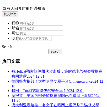
有人回复时邮件通知我
提交评论
昵称
邮箱
网址
QQ
Search
Search
热门文章
被Hellcat勒索软件团伙攻击后，施耐德电气被盗数据在
暗网泄露
2024-12-31
德国警方摧毁了大型暗网交易平台Crimenetwork
2024-12-
10
暗网：Tor浏览网络仍然安全吗？
2024-12-01
据报道，英国的部分监狱布局图已在暗网上泄露
2024-
11-25
澳大利亚堪培拉一名女子在暗网上雇佣杀手谋杀父母