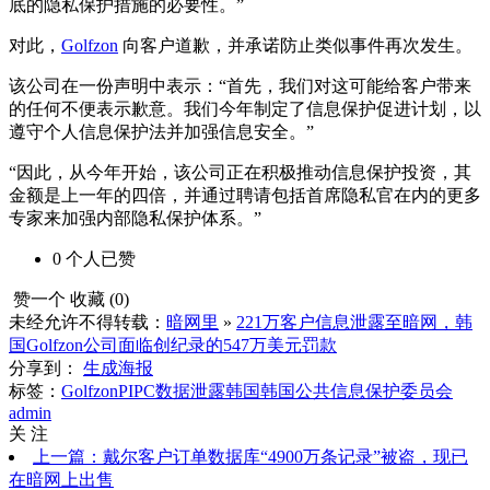
底的隐私保护措施的必要性。”
对此，
Golfzon
向客户道歉，并承诺防止类似事件再次发生。
该公司在一份声明中表示：“首先，我们对这可能给客户带来
的任何不便表示歉意。我们今年制定了信息保护促进计划，以
遵守个人信息保护法并加强信息安全。”
“因此，从今年开始，该公司正在积极推动信息保护投资，其
金额是上一年的四倍，并通过聘请包括首席隐私官在内的更多
专家来加强内部隐私保护体系。”
0
个人
已赞
赞一个
收藏 (
0
)
未经允许不得转载：
暗网里
»
221万客户信息泄露至暗网，韩
国Golfzon公司面临创纪录的547万美元罚款
分享到：
生成海报
标签：
Golfzon
PIPC
数据泄露
韩国
韩国公共信息保护委员会
admin
关 注
上一篇：戴尔客户订单数据库“4900万条记录”被盗，现已
在暗网上出售