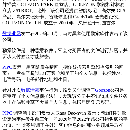
并经营 GOLFZON PARK 直营店、GOLFZON 学院和锦标赛
商店 ZSTRICT。此外，该公司还提供智能标记、高尔夫 GPS
产品、高尔夫记分卡、智能球童和 CaddyTalk 激光测距仪。
GOLFZON Co., Ltd. 成立于 2000 年，总部位于韩国首尔。
数据泄露
发生在2023年11月，当时黑客使用勒索软件攻击了该
公司。
勒索软件是一种恶意软件，它会对受害者的文件进行加密，并
要求支付赎金才能解密。
PIPC
表示，黑客随后在暗网（指传统搜索引擎没有索引的网
页）上发布了超过221万客户和员工的个人信息，包括姓名、
电话号码、电子邮件地址和生日。
针对此次
数据泄露
事件行为，该委员会调查了
Golfzon
公司是
否遵守《个人信息保护法》，发现该公司并不知道其文件服务
器上存储和共享了大量个人信息，包括居民登记号码。
PIPC
调查第 1 部门负责人 Kang Dae-hyun 表示：“我们将罚款
设定为事件发生前三年，即2020年至2022年该公司销售额的平
均值。” “此案强调了在处理客户信息的内部业务领域采取彻