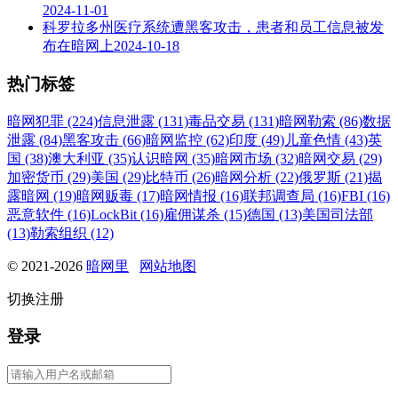
2024-11-01
科罗拉多州医疗系统遭黑客攻击，患者和员工信息被发
布在暗网上
2024-10-18
热门标签
暗网犯罪 (224)
信息泄露 (131)
毒品交易 (131)
暗网勒索 (86)
数据
泄露 (84)
黑客攻击 (66)
暗网监控 (62)
印度 (49)
儿童色情 (43)
英
国 (38)
澳大利亚 (35)
认识暗网 (35)
暗网市场 (32)
暗网交易 (29)
加密货币 (29)
美国 (29)
比特币 (26)
暗网分析 (22)
俄罗斯 (21)
揭
露暗网 (19)
暗网贩毒 (17)
暗网情报 (16)
联邦调查局 (16)
FBI (16)
恶意软件 (16)
LockBit (16)
雇佣谋杀 (15)
德国 (13)
美国司法部
(13)
勒索组织 (12)
© 2021-2026
暗网里
网站地图
切换注册
登录