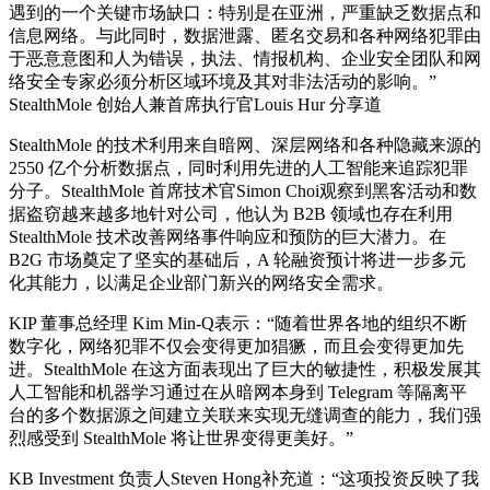
遇到的一个关键市场缺口：特别是在亚洲，严重缺乏数据点和
信息网络。与此同时，数据泄露、匿名交易和各种网络犯罪由
于恶意意图和人为错误，执法、情报机构、企业安全团队和网
络安全专家必须分析区域环境及其对非法活动的影响。”
StealthMole 创始人兼首席执行官Louis Hur 分享道
StealthMole 的技术利用来自暗网、深层网络和各种隐藏来源的
2550 亿个分析数据点，同时利用先进的人工智能来追踪犯罪
分子。StealthMole 首席技术官Simon Choi观察到黑客活动和数
据盗窃越来越多地针对公司，他认为 B2B 领域也存在利用
StealthMole 技术改善网络事件响应和预防的巨大潜力。在
B2G 市场奠定了坚实的基础后，A 轮融资预计将进一步多元
化其能力，以满足企业部门新兴的网络安全需求。
KIP 董事总经理 Kim Min-Q表示：“随着世界各地的组织不断
数字化，网络犯罪不仅会变得更加猖獗，而且会变得更加先
进。StealthMole 在这方面表现出了巨大的敏捷性，积极发展其
人工智能和机器学习通过在从暗网本身到 Telegram 等隔离平
台的多个数据源之间建立关联来实现无缝调查的能力，我们强
烈感受到 StealthMole 将让世界变得更美好。”
KB Investment 负责人Steven Hong补充道：“这项投资反映了我