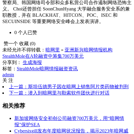
警察局、韩国网络司令部和众多私营公司合作遏制网络恐怖主
义。 Choi还曾担任 SoonChunHyang 大学融合服务安全系的兼
职教授，并在 BLACKHAT、HITCON、POC、ISEC 和
SECUINSIDE 等重要网络安全峰会上发表演讲。
0
个人
已赞
赞一个
收藏 (
0
)
未经允许不得转载：
暗网里
»
亚洲新兴暗网情报机构
StealthMole在A轮融资中筹集700万美元
分享到：
生成海报
标签：
StealthMole
暗网情报
融资资讯
admin
关 注
上一篇：斯坦伍德男子因在暗网上销售阿片类药物被判刑
下一篇：潜入到暗网里与勒索软件团伙进行对话
相关推荐
新加坡网络安全初创公司融资700万美元，用“暗网情
报”保护SEA
Cyber​​sixgill发布年度暗网状况报告，揭示2023年暗网威