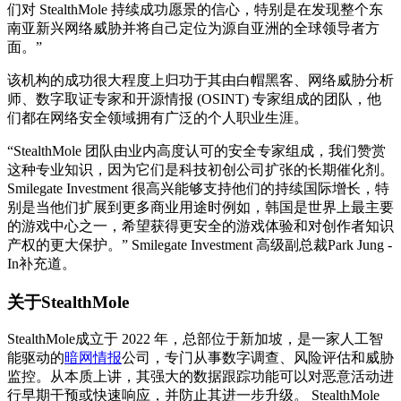
们对 StealthMole 持续成功愿景的信心，特别是在发现整个东
南亚新兴网络威胁并将自己定位为源自亚洲的全球领导者方
面。”
该机构的成功很大程度上归功于其由白帽黑客、网络威胁分析
师、数字取证专家和开源情报 (OSINT) 专家组成的团队，他
们都在网络安全领域拥有广泛的个人职业生涯。
“StealthMole 团队由业内高度认可的安全专家组成，我们赞赏
这种专业知识，因为它们是科技初创公司扩张的长期催化剂。
Smilegate Investment 很高兴能够支持他们的持续国际增长，特
别是当他们扩展到更多商业用途时例如，韩国是世界上最主要
的游戏中心之一，希望获得更安全的游戏体验和对创作者知识
产权的更大保护。” Smilegate Investment 高级副总裁Park Jung -
In补充道。
关于StealthMole
StealthMole成立于 2022 年，总部位于新加坡，是一家人工智
能驱动的
暗网情报
公司，专门从事数字调查、风险评估和威胁
监控。从本质上讲，其强大的数据跟踪功能可以对恶意活动进
行早期干预或快速响应，并防止其进一步升级。 StealthMole