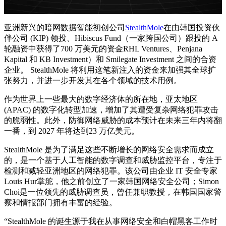
亚洲新兴的暗网数据智能初创公司
StealthMole
在由韩国投资伙
伴公司 (KIP) 领投、Hibiscus Fund（一家跨国公司）跟投的 A
轮融资中获得了700 万美元的资金RHL Ventures、Penjana
Kapital 和 KB Investment）和 Smilegate Investment 之间的合资
企业。 StealthMole 将利用这笔新注入的资金来加强其全球扩
张努力，并进一步开发其在各个领域的技术用例。
作为世界上一些最大的数字经济体的所在地，亚太地区
(APAC) 的数字化转型加速，增加了其遭受复杂网络犯罪攻击
的脆弱性。此外，防御网络威胁的成本预计在未来三年内将翻
一番，到 2027 年将达到23 万亿美元。
StealthMole 是为了满足这些不断增长的网络安全需求而成立
的，是一个基于人工智能的数字调查和威胁监控平台，专注于
检测和减轻亚洲地区的网络犯罪。该公司由企业 IT 安全专家
Louis Hur掌舵，他之前创立了一家韩国网络安全公司；Simon
Choi是一位领先的威胁调查员，曾任兼职教授，在韩国国家警
察和情报部门拥有丰富的经验。
“StealthMole 的诞生源于我在从事网络安全和白帽黑客工作时