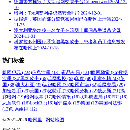
德国警方摧毁了大型暗网交易平台Crimenetwork
2024-12-
10
暗网：Tor浏览网络仍然安全吗？
2024-12-01
据报道，英国的部分监狱布局图已在暗网上泄露
2024-
11-25
澳大利亚堪培拉一名女子在暗网上雇佣杀手谋杀父母
2024-11-01
科罗拉多州医疗系统遭黑客攻击，患者和员工信息被发
布在暗网上
2024-10-18
热门标签
暗网犯罪 (224)
信息泄露 (131)
毒品交易 (131)
暗网勒索 (86)
数据
泄露 (84)
黑客攻击 (66)
暗网监控 (62)
印度 (49)
儿童色情 (43)
英
国 (38)
澳大利亚 (35)
认识暗网 (35)
暗网市场 (32)
暗网交易 (29)
加密货币 (29)
美国 (29)
比特币 (26)
暗网分析 (22)
俄罗斯 (21)
揭
露暗网 (19)
暗网贩毒 (17)
暗网情报 (16)
联邦调查局 (16)
FBI (16)
恶意软件 (16)
LockBit (16)
雇佣谋杀 (15)
德国 (13)
美国司法部
(13)
勒索组织 (12)
© 2021-2026
暗网里
网站地图