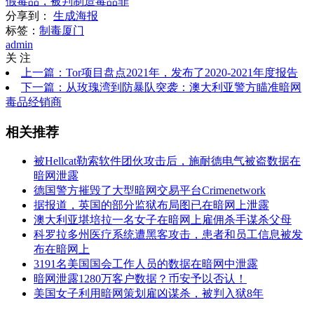
假毒品，被判制造毒品罪
分享到：
生成海报
标签：
制毒
厦门
admin
关 注
上一篇：Tor项目盘点2021年，发布了2020-2021年度报告
下一篇：从玫瑰湾到防暴队突袭：澳大利亚警方瞄准暗网
毒品经销商
相关推荐
被Hellcat勒索软件团伙攻击后，施耐德电气被盗数据在
暗网泄露
德国警方摧毁了大型暗网交易平台Crimenetwork
据报道，英国的部分监狱布局图已在暗网上泄露
澳大利亚堪培拉一名女子在暗网上雇佣杀手谋杀父母
科罗拉多州医疗系统遭黑客攻击，患者和员工信息被发
布在暗网上
3191名美国国会工作人员的数据在暗网中泄露
暗网泄露1280万客户数据？币安予以否认！
美国女子利用暗网策划雇凶谋杀，被判入狱8年