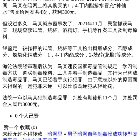
间，马某在暗网上将其购买的1，4-丁内酯掺水冒充“神仙
水”售卖给网友共4次，获利300元。
但没过多久，马某就东窗事发了。2021年11月，民警抓获马
某，现场查获试管、烧杯、酒精灯、手机等作案工具及制毒原
料。
经鉴定，被扣押的试管、烧杯等工具检出树脂成分、乙醇成
分、氢氧化钠成分，1，4-丁内酯成分，2-茨醇(龙脑)等成分。
海沧法院经审理后认为，马某违反国家毒品管制规定，学习制
毒方法，购买制毒原料、工具并着手制造毒品，其行为已构成
制造毒品罪。马某已经着手实行犯罪，由于意志以外的原因而
未得逞的，是犯罪未遂，可以比照既遂犯从轻处罚。
法院一审以马某犯制造毒品罪，判处有期徒刑11个月，并处罚
金人民币3000元。
0
个人
已赞
赞一个
收藏 (
0
)
未经允许不得转载：
暗网里
»
男子暗网自学制毒没成功转型卖