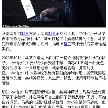
从暗网学习
制毒
方法，网购
制毒
原料和工具，“90后”小伙马某
自学制作毒品“神仙水”，甚至打起了往酒吧销售的主意。马某
犯制造毒品罪被判刑，近日，福建省
厦门
市海沧法院发布这起
案件。
2020年10月，马某在暗网上看到了一篇介绍制造“神仙水”的帖
子。“神仙水”(主要成分为γ-羟基丁酸，简称GHB)是一种无色
无味的液体，一旦服用过量，就会迅速昏睡，并暂时失
忆。“神仙水”对中枢神经系统有强烈的抑制作用，属于我国规
定管制的第一类精神药品，其生产、销售、使用等环节被严格
管控。
明知“神仙水”属于国家管制的第一类精神药品，马某依然付费
下载了该教程，并在网络平台上购买了原料及制作工具，开始
自行调配。马某的“成品”经过试验后，对小白鼠并不起效，但
他仍未打消销售“神仙水”牟利的念头。2021年1月至11月期