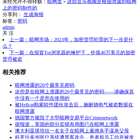
未经允许不得转载：
暗网里
»
这部音乐视频是根据泄露到暗网
上的密码制作的
分享到：
生成海报
标签：
密码
admin
关 注
上一篇：暗网市场：2023年，加密货币犯罪的下一步是什
么？
下一篇：在假冒Tor浏览器的掩护下，价值40万美元的加密
货币被盗
相关推荐
暗网泄露的20个最常见密码
这些是在暗网上泄露的20个最常见的密码——请确保其
中没有一个是您在使用的
被Hellcat勒索软件团伙攻击后，施耐德电气被盗数据在
暗网泄露
德国警方摧毁了大型暗网交易平台Crimenetwork
据报道，英国的部分监狱布局图已在暗网上泄露
澳大利亚堪培拉一名女子在暗网上雇佣杀手谋杀父母
科罗拉多州医疗系统遭黑客攻击，患者和员工信息被发