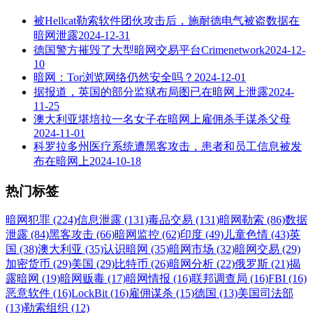
被Hellcat勒索软件团伙攻击后，施耐德电气被盗数据在
暗网泄露
2024-12-31
德国警方摧毁了大型暗网交易平台Crimenetwork
2024-12-
10
暗网：Tor浏览网络仍然安全吗？
2024-12-01
据报道，英国的部分监狱布局图已在暗网上泄露
2024-
11-25
澳大利亚堪培拉一名女子在暗网上雇佣杀手谋杀父母
2024-11-01
科罗拉多州医疗系统遭黑客攻击，患者和员工信息被发
布在暗网上
2024-10-18
热门标签
暗网犯罪 (224)
信息泄露 (131)
毒品交易 (131)
暗网勒索 (86)
数据
泄露 (84)
黑客攻击 (66)
暗网监控 (62)
印度 (49)
儿童色情 (43)
英
国 (38)
澳大利亚 (35)
认识暗网 (35)
暗网市场 (32)
暗网交易 (29)
加密货币 (29)
美国 (29)
比特币 (26)
暗网分析 (22)
俄罗斯 (21)
揭
露暗网 (19)
暗网贩毒 (17)
暗网情报 (16)
联邦调查局 (16)
FBI (16)
恶意软件 (16)
LockBit (16)
雇佣谋杀 (15)
德国 (13)
美国司法部
(13)
勒索组织 (12)