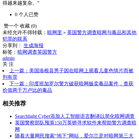
得越来越复杂。”
0
个人
已赞
赞一个
收藏 (
0
)
未经允许不得转载：
暗网里
»
英国警方调查暗网与毒品和其他
犯罪的联系
分享到：
生成海报
标签：
暗网调查
英国警方
admin
关 注
上一篇：美国洛根县男子因在暗网上观看儿童色情片而被
判有罪
下一篇：印度班加罗尔警方破获暗网贩卖毒品案件，查获
价值两千万卢比的毒品
相关推荐
Searchlight Cyber​​添加人工智能语言翻译以简化暗网调查
英国警察部队预算150万英镑寻求软件来帮助警方调查暗
网
随着大量网民搜索“地下”网站，爱尔兰是对暗网第三大