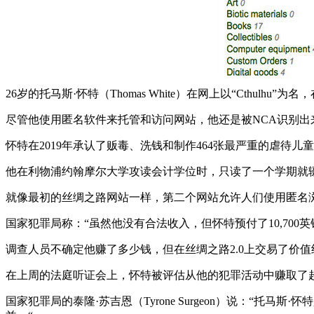
26岁的托马斯·怀特（Thomas White）在网上以“Cthulh
尽管他使用匿名软件来托管和访问网站，他还是被NCA识别
怀特在2019年承认了贩毒、洗钱和制作464张最严重的虐待
他在利物浦约翰摩尔大学攻读会计学位时，只读了一个学期就辍
就像最初的丝绸之路网站一样，第二个网站允许人们使用匿名浏
国家犯罪局称：“虽然他没有合法收入，但怀特预付了10,700
调查人员不确定他赚了多少钱，但在丝绸之路2.0上交易了价值约
在上周的法庭听证会上，怀特被评估从他的犯罪活动中赚取了超
国家犯罪局的泰隆·苏吉恩（Tyrone Surgeon）说：