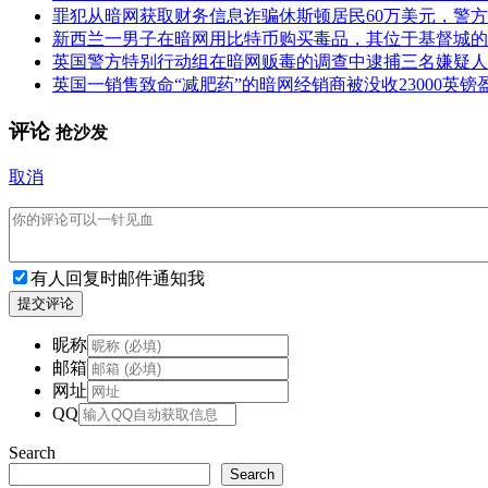
罪犯从暗网获取财务信息诈骗休斯顿居民60万美元，警方
新西兰一男子在暗网用比特币购买毒品，其位于基督城的
英国警方特别行动组在暗网贩毒的调查中逮捕三名嫌疑人
英国一销售致命“减肥药”的暗网经销商被没收23000英镑
评论
抢沙发
取消
有人回复时邮件通知我
提交评论
昵称
邮箱
网址
QQ
Search
Search