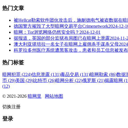
热门文章
被Hellcat勒索软件团伙攻击后，施耐德电气被盗数据在
德国警方摧毁了大型暗网交易平台Crimenetwork
2024-12-1
暗网：Tor浏览网络仍然安全吗？
2024-12-01
据报道，英国的部分监狱布局图已在暗网上泄露
2024-11-
澳大利亚堪培拉一名女子在暗网上雇佣杀手谋杀父母
2024
科罗拉多州医疗系统遭黑客攻击，患者和员工信息被发布
热门标签
暗网犯罪 (224)
信息泄露 (131)
毒品交易 (131)
暗网勒索 (86)
数据泄
币 (29)
美国 (29)
比特币 (26)
暗网分析 (22)
俄罗斯 (21)
揭露暗网 (1
(12)
© 2021-2026
暗网里
网站地图
切换注册
登录