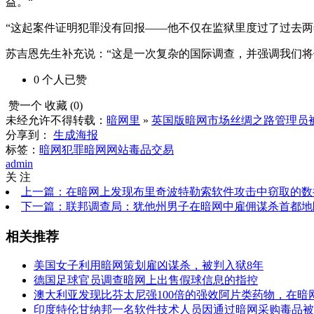
益。“
“这起案件证明犯罪没有回报——他不仅在监狱里度过了过去两
苏吉恩先生补充说：“这是一次复杂的国际调查，并强调我们将
0
个人
已赞
赞一个
收藏 (
0
)
未经允许不得转载：
暗网里
»
英国版暗网市场丝绸之路管理员被
分享到：
生成海报
标签：
暗网犯罪
暗网网站
毒品交易
admin
关 注
上一篇：在暗网上发现布里奇波特勒索软件攻击中窃取的数
下一篇：联邦调查局：犹他州男子在暗网中雇佣谋杀首都地区
相关推荐
美国女子利用暗网策划雇凶谋杀，被判入狱8年
德国足球官员调查暗网上出售假球信息的指控
澳大利亚发现比芬太尼强100倍的强效阿片类药物，在暗
印度特伦甘纳邦一名软件技术人员因通过暗网采购毒品被