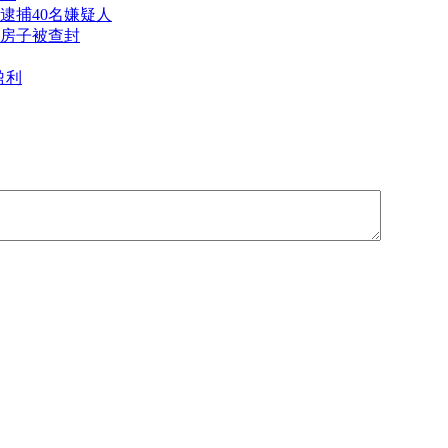
逮捕40名嫌疑人
房子被查封
盈利