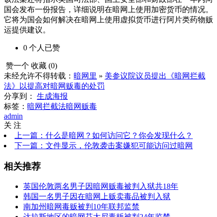
国会发布一份报告，详细说明在暗网上使用加密货币的情况。
它将为国会如何解决在暗网上使用虚拟货币进行阿片类药物贩
运提供建议。
0
个人
已赞
赞一个
收藏 (
0
)
未经允许不得转载：
暗网里
»
美参议院议员提出《暗网拦截
法》以提高对暗网贩毒的处罚
分享到：
生成海报
标签：
暗网拦截法
暗网贩毒
admin
关 注
上一篇：什么是暗网？如何访问它？你会发现什么？
下一篇：文件显示，伦敦袭击案嫌犯可能访问过暗网
相关推荐
英国伦敦两名男子因暗网贩毒被判入狱共18年
韩国一名男子因在暗网上贩卖毒品被判入狱
南加州暗网毒贩被判10年联邦监禁
达拉斯地区的暗网芬太尼毒贩被判24年监禁