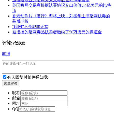
英国暗网交易商根据认罪协议交出价值3.4亿美元的比特
币
香港动作片《潜行》即将上映，刘德华主演暗网贩毒的
幕后老板
“暗网”不是犯罪天堂
被指控的暗网毒品贩卖者缴纳了50万澳元的保证金
评论
抢沙发
取消
有人回复时邮件通知我
提交评论
昵称
邮箱
网址
QQ