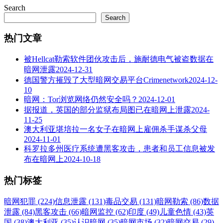
Search
Search
热门文章
被Hellcat勒索软件团伙攻击后，施耐德电气被盗数据在
暗网泄露
2024-12-31
德国警方摧毁了大型暗网交易平台Crimenetwork
2024-12-
10
暗网：Tor浏览网络仍然安全吗？
2024-12-01
据报道，英国的部分监狱布局图已在暗网上泄露
2024-
11-25
澳大利亚堪培拉一名女子在暗网上雇佣杀手谋杀父母
2024-11-01
科罗拉多州医疗系统遭黑客攻击，患者和员工信息被发
布在暗网上
2024-10-18
热门标签
暗网犯罪 (224)
信息泄露 (131)
毒品交易 (131)
暗网勒索 (86)
数据
泄露 (84)
黑客攻击 (66)
暗网监控 (62)
印度 (49)
儿童色情 (43)
英
国 (38)
澳大利亚 (35)
认识暗网 (35)
暗网市场 (32)
暗网交易 (29)