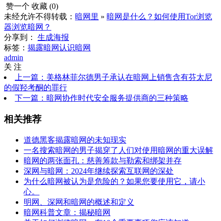
赞一个
收藏 (
0
)
未经允许不得转载：
暗网里
»
暗网是什么？如何使用Tor浏览
器浏览暗网？
分享到：
生成海报
标签：
揭露暗网
认识暗网
admin
关 注
上一篇：美格林菲尔德男子承认在暗网上销售含有芬太尼
的假羟考酮的罪行
下一篇：暗网协作时代安全服务提供商的三种策略
相关推荐
道德黑客揭露暗网的未知现实
一名搜索暗网的男子揭穿了人们对使用暗网的重大误解
暗网的两张面孔：慈善筹款与勒索和绑架并存
深网与暗网：2024年继续探索互联网的深处
为什么暗网被认为是危险的？如果您要使用它，请小
心。
明网、深网和暗网的概述和定义
暗网科普文章：揭秘暗网