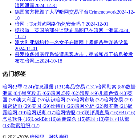
暗网泄露
2024-12-31
德国警方摧毁了大型暗网交易平台Crimenetwork
2024-12-
10
暗网：Tor浏览网络仍然安全吗？
2024-12-01
据报道，英国的部分监狱布局图已在暗网上泄露
2024-
11-25
澳大利亚堪培拉一名女子在暗网上雇佣杀手谋杀父母
2024-11-01
科罗拉多州医疗系统遭黑客攻击，患者和员工信息被发
布在暗网上
2024-10-18
热门标签
暗网犯罪 (224)
信息泄露 (131)
毒品交易 (131)
暗网勒索 (86)
数据
泄露 (84)
黑客攻击 (66)
暗网监控 (62)
印度 (49)
儿童色情 (43)
英
国 (38)
澳大利亚 (35)
认识暗网 (35)
暗网市场 (32)
暗网交易 (29)
加密货币 (29)
美国 (29)
比特币 (26)
暗网分析 (22)
俄罗斯 (21)
揭
露暗网 (19)
暗网贩毒 (17)
暗网情报 (16)
联邦调查局 (16)
FBI (16)
恶意软件 (16)
LockBit (16)
雇佣谋杀 (15)
德国 (13)
美国司法部
(13)
勒索组织 (12)
© 2021-2026
暗网里
网站地图