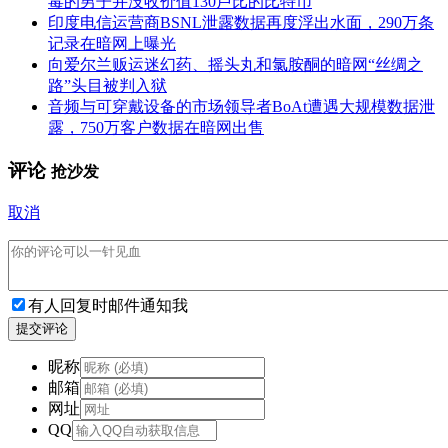
毒的男子并没收价值130卢比的比特币
印度电信运营商BSNL泄露数据再度浮出水面，290万条
记录在暗网上曝光
向爱尔兰贩运迷幻药、摇头丸和氯胺酮的暗网“丝绸之
路”头目被判入狱
音频与可穿戴设备的市场领导者BoAt遭遇大规模数据泄
露，750万客户数据在暗网出售
评论
抢沙发
取消
有人回复时邮件通知我
提交评论
昵称
邮箱
网址
QQ