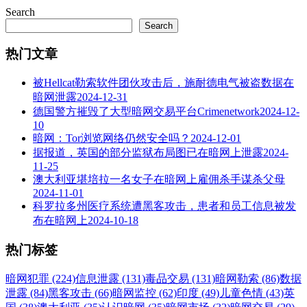
Search
Search
热门文章
被Hellcat勒索软件团伙攻击后，施耐德电气被盗数据在
暗网泄露
2024-12-31
德国警方摧毁了大型暗网交易平台Crimenetwork
2024-12-
10
暗网：Tor浏览网络仍然安全吗？
2024-12-01
据报道，英国的部分监狱布局图已在暗网上泄露
2024-
11-25
澳大利亚堪培拉一名女子在暗网上雇佣杀手谋杀父母
2024-11-01
科罗拉多州医疗系统遭黑客攻击，患者和员工信息被发
布在暗网上
2024-10-18
热门标签
暗网犯罪 (224)
信息泄露 (131)
毒品交易 (131)
暗网勒索 (86)
数据
泄露 (84)
黑客攻击 (66)
暗网监控 (62)
印度 (49)
儿童色情 (43)
英