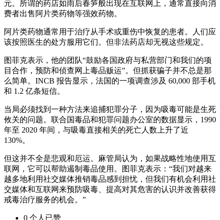
元。所谓的药店如雨后春笋般出现在互联网上，通常直接向消
费​​者出售阿片类药物等强效药物。
阿片类药物通常用于治疗从手术或重伤中恢复的患者。人们应
该按照医生的处方服用它们。但非法药店却无视这些规定。
图菲克表示，他的团队“鼓励各国政府与私营部门和我们的项
目合作，预防和侦查网上毒品贩运”。但抓获骗子并不总是那
么简单。INCB 报告显示，法国的一项调查涉及 60,000 部手机
和 1.2 亿条短信。
当局必须找到一种方法来追捕犯罪分子，因为吸毒可能是生死
攸关的问题。联合国毒品和犯罪问题办公室的数据显示，1990
年至 2020 年间，与吸毒直接相关的死亡人数上升了近
130%。
但这并不全是悲观和厄运。麻管局认为，如果战略性地使用互
联网，它可以帮助遏制毒品使用。图菲克表示：“我们对越来
越多地利用社交媒体推销毒品感到担忧，但我们有机会利用社
交媒体和互联网来预防吸毒、提高对其危害的认识并改善获得
戒毒治疗服务的机会。”
0
个人
已赞