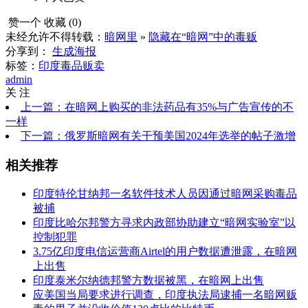
赞一个
收藏 (
0
)
未经允许不得转载：
暗网里
»
隐藏在“暗网”中的毒贩
分享到：
生成海报
标签：
印度
毒品贩卖
admin
关 注
上一篇：在暗网上购买的非法药品有35%与广告宣传的不
一样
下一篇：俄罗斯暗网有关干预美国2024年选举的帖子激增
相关推荐
印度特伦甘纳邦一名软件技术人员因通过暗网采购毒品
被捕
印度比哈尔邦警方寻求内政部协助建立“暗网实验室”以
控制犯罪
3.75亿印度电信运营商Airtel的用户数据遭泄露，在暗网
上出售
印度泰米尔纳德邦警方数据被黑，在暗网上出售
应美国当局要求进行调查，印度执法局逮捕一名暗网贩