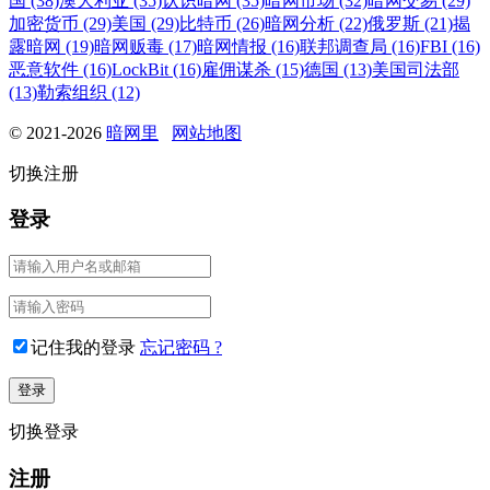
国 (38)
澳大利亚 (35)
认识暗网 (35)
暗网市场 (32)
暗网交易 (29)
加密货币 (29)
美国 (29)
比特币 (26)
暗网分析 (22)
俄罗斯 (21)
揭
露暗网 (19)
暗网贩毒 (17)
暗网情报 (16)
联邦调查局 (16)
FBI (16)
恶意软件 (16)
LockBit (16)
雇佣谋杀 (15)
德国 (13)
美国司法部
(13)
勒索组织 (12)
© 2021-2026
暗网里
网站地图
切换注册
登录
记住我的登录
忘记密码 ?
切换登录
注册