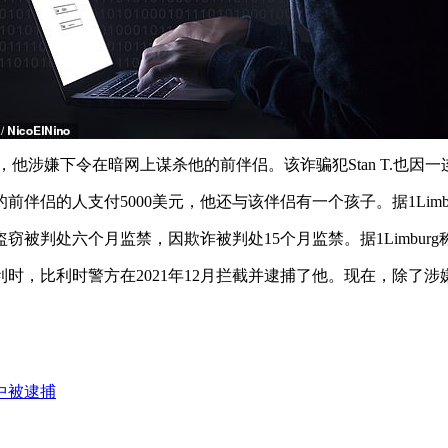
臭名昭著，他涉嫌下令在暗网上谋杀他的前伴侣。该诈骗犯Stan T.也
伴侣的人支付5000美元，他还与该伴侣有一个孩子。据1Limb
窃被判处六个月监禁，因欺诈被判处15个月监禁。据1Limbu
，比利时警方在2021年12月拦截并逮捕了他。现在，除了涉
中被逮捕