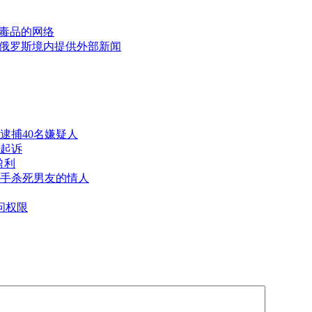
毒品的网络
俄罗斯境内提供外部新闻
逮捕40名嫌疑人
起诉
盈利
手杀死男友的情人
问权限