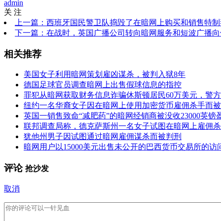
admin
关 注
上一篇：西班牙国民警卫队捣毁了在暗网上购买和销售特制
下一篇：在战时，英国广播公司转向暗网服务和短波广播向
相关推荐
美国女子利用暗网策划雇凶谋杀，被判入狱8年
德国足球官员调查暗网上出售假球信息的指控
罪犯从暗网获取财务信息诈骗休斯顿居民60万美元，警方
纽约一名华裔女子因在暗网上使用加密货币雇佣杀手而被
英国一销售致命“减肥药”的暗网经销商被没收23000英镑
联邦调查局称，德克萨斯州一名女子试图在暗网上雇佣杀
犹他州男子因试图通过暗网雇佣谋杀而被判刑
暗网用户以15000美元出售未公开的巴西货币交易所的访
评论
抢沙发
取消