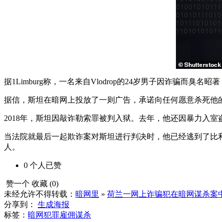
据1Limburg称，一名来自Vlodrop的24岁男子因诈骗而
据信，斯坦在暗网上投放了一则广告，承诺向任何愿意杀死他的前
2018年，斯坦因敲诈勒索罪被判入狱。去年，他还因暴力入室盗
当法院就最后一起欺诈案对斯坦进行判决时，他已经逃到了比利时
人。
0
个人
已赞
赞一个
收藏 (
0
)
未经允许不得转载：
暗网里
»
荷兰一网上诈骗犯在暗网谋杀案
分享到：
生成海报
标签：
暗网犯罪
雇佣谋杀