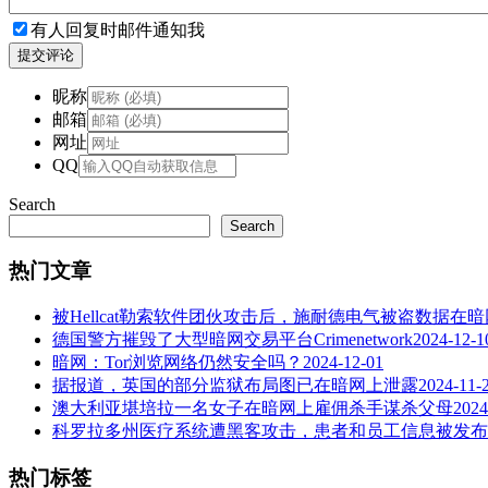
有人回复时邮件通知我
提交评论
昵称
邮箱
网址
QQ
Search
Search
热门文章
被Hellcat勒索软件团伙攻击后，施耐德电气被盗数据在
德国警方摧毁了大型暗网交易平台Crimenetwork
2024-12-1
暗网：Tor浏览网络仍然安全吗？
2024-12-01
据报道，英国的部分监狱布局图已在暗网上泄露
2024-11-
澳大利亚堪培拉一名女子在暗网上雇佣杀手谋杀父母
2024
科罗拉多州医疗系统遭黑客攻击，患者和员工信息被发布
热门标签