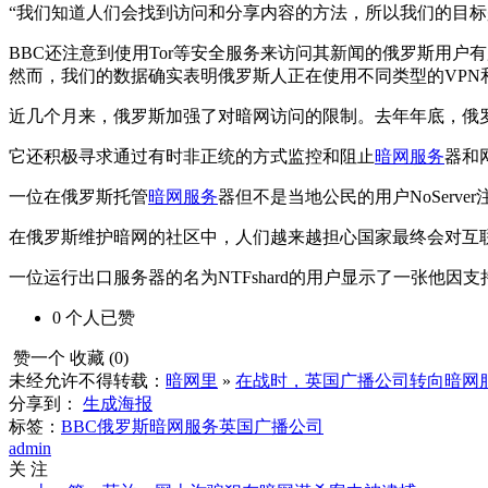
“我们知道人们会找到访问和分享内容的方法，所以我们的目标
BBC还注意到使用Tor等安全服务来访问其新闻的俄罗斯用
然而，我们的数据确实表明俄罗斯人正在使用不同类型的VPN
近几个月来，俄罗斯加强了对暗网访问的限制。去年年底，俄罗斯封锁
它还积极寻求通过有时非正统的方式监控和阻止
暗网服务
器和
一位在俄罗斯托管
暗网服务
器但不是当地公民的用户NoSer
在俄罗斯维护暗网的社区中，人们越来越担心国家最终会对互
一位运行出口服务器的名为NTFshard的用户显示了一张他因
0
个人
已赞
赞一个
收藏 (
0
)
未经允许不得转载：
暗网里
»
在战时，英国广播公司转向暗网
分享到：
生成海报
标签：
BBC
俄罗斯
暗网服务
英国广播公司
admin
关 注