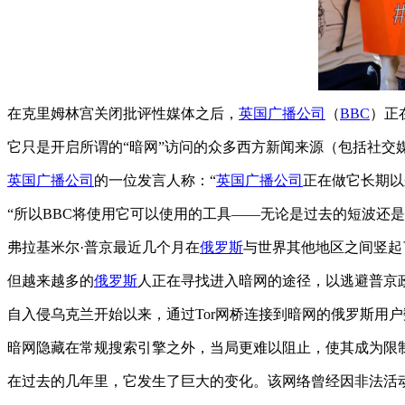
在克里姆林宫关闭批评性媒体之后，
英国广播公司
（
BBC
）正
它只是开启所谓的“暗网”访问的众多西方新闻来源（包括社交
英国广播公司
的一位发言人称：“
英国广播公司
正在做它长期以
“所以BBC将使用它可以使用的工具——无论是过去的短波还
弗拉基米尔·普京最近几个月在
俄罗斯
与世界其他地区之间竖起了一
但越来越多的
俄罗斯
人正在寻找进入暗网的途径，以逃避普京
自入侵乌克兰开始以来，通过Tor网桥连接到暗网的俄罗斯用户
暗网隐藏在常规搜索引擎之外，当局更难以阻止，使其成为限
在过去的几年里，它发生了巨大的变化。该网络曾经因非法活