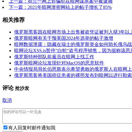
上一篇：荷兰一网上诈骗犯在暗网谋杀案中被逮捕
下一篇：2021年暗网泄密网站上的帖子增长了85%
相关推荐
俄罗斯黑客因在暗网市场上出售被盗凭证被判入狱3年以
俄罗斯暗网有关干预美国2024年选举的帖子激增
暗网数据泄露：隐藏在瑞士的俄罗斯资金如何助长俄乌战
暗网论坛XSS.is暂停”白蛇“盗号程序销售，因为据称该
俄罗斯特种部队前雇员在暗网上找工作
俄罗斯暗网论坛发现针对MacOS的恶意软件
中央情报局局长伯恩斯表示希望勇敢的俄罗斯人在暗网上
俄罗斯黑客将美国癌症患者的裸照发布到暗网以进行勒索
评论
抢沙发
取消
有人回复时邮件通知我