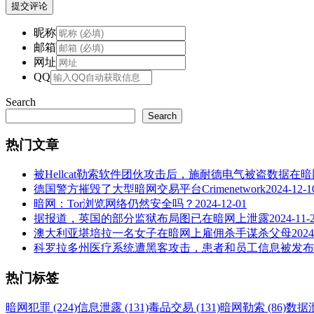
提交评论
昵称
邮箱
网址
QQ
Search
Search
热门文章
被Hellcat勒索软件团伙攻击后，施耐德电气被盗数据在
德国警方摧毁了大型暗网交易平台Crimenetwork
2024-12-1
暗网：Tor浏览网络仍然安全吗？
2024-12-01
据报道，英国的部分监狱布局图已在暗网上泄露
2024-11-
澳大利亚堪培拉一名女子在暗网上雇佣杀手谋杀父母
2024
科罗拉多州医疗系统遭黑客攻击，患者和员工信息被发布
热门标签
暗网犯罪 (224)
信息泄露 (131)
毒品交易 (131)
暗网勒索 (86)
数据泄