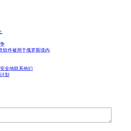
上
争
恶意软件被用于俄罗斯境内
安全地联系他们
计划