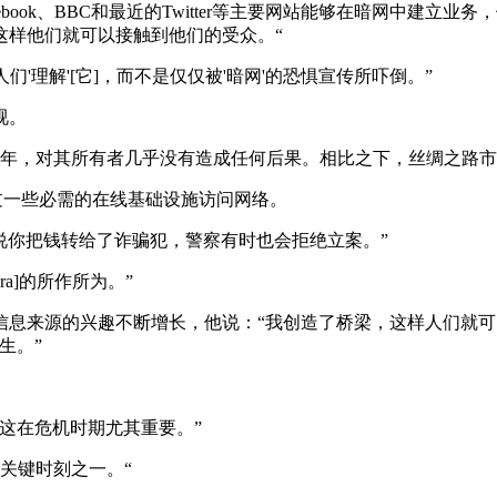
，使Facebook、BBC和最近的Twitter等主要网站能够在暗
这样他们就可以接触到他们的受众。“
'理解'[它]，而不是仅仅被'暗网'的恐惧宣传所吓倒。”
视。
了七年，对其所有者几乎没有造成任何后果。相比之下，丝绸之路
用户通过一些必需的在线基础设施访问网络。
局说你把钱转给了诈骗犯，警察有时也会拒绝立案。”
a]的所作所为。”
信息来源的兴趣不断增长，他说：“我创造了桥梁，这样人们就
生。”
这在危机时期尤其重要。”
关键时刻之一。“