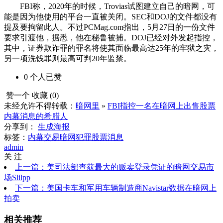
FBI称，2020年的时候，Trovias试图建立自己的暗网，可
能是因为他使用的平台一直被关闭。SEC和DOJ的文件都没有
提及要拘留此人。不过PCMag.com指出，5月27日的一份文件
要求引渡他，据悉，他在秘鲁被捕。DOJ已经对外发起指控，
其中，证券欺诈罪的罪名将使其面临最高达25年的牢狱之灾，
另一项洗钱罪则最高可判20年监禁。
0
个人
已赞
赞一个
收藏 (
0
)
未经允许不得转载：
暗网里
»
FBI指控一名在暗网上出售股票
内幕消息的希腊人
分享到：
生成海报
标签：
内幕交易
暗网犯罪
股票消息
admin
关 注
上一篇：美司法部查获最大的贩卖登录凭证的暗网交易市
场Slilpp
下一篇：美国卡车和军用车辆制造商Navistar数据在暗网上
拍卖
相关推荐