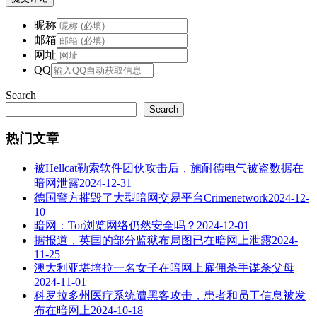
昵称
邮箱
网址
QQ
Search
Search
热门文章
被Hellcat勒索软件团伙攻击后，施耐德电气被盗数据在
暗网泄露
2024-12-31
德国警方摧毁了大型暗网交易平台Crimenetwork
2024-12-
10
暗网：Tor浏览网络仍然安全吗？
2024-12-01
据报道，英国的部分监狱布局图已在暗网上泄露
2024-
11-25
澳大利亚堪培拉一名女子在暗网上雇佣杀手谋杀父母
2024-11-01
科罗拉多州医疗系统遭黑客攻击，患者和员工信息被发
布在暗网上
2024-10-18