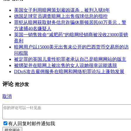
美国女子利用暗网策划雇凶谋杀，被判入狱8年
德国足球官员调查暗网上出售假球信息的指控
罪犯从暗网获取财务信息诈骗休斯顿居民60万美元，警
方逮捕40名嫌疑人
英国一销售致命“减肥药”的暗网经销商被没收23000英镑
盈利
暗网用户以15000美元出售未公开的巴西货币交易所的访
问权限
被定罪的英国儿童性犯罪者承认自己是暗网网站的版主
被绑架并在暗网上被出售的女人说她很幸运能逃脱
DDoS攻击雇佣服务在暗网和网络犯罪论坛上蓬勃发展
评论
抢沙发
取消
有人回复时邮件通知我
提交评论